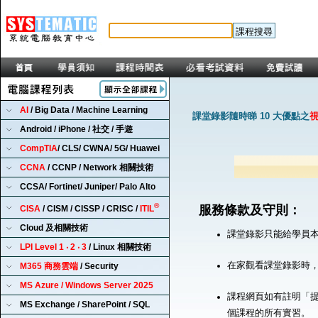
AI
/ Big Data / Machine Learning
課堂錄影隨時睇 10 大優點之
Android / iPhone / 社交 / 手遊
CompTIA
/ CLS/ CWNA/ 5G/ Huawei
CCNA
/ CCNP / Network 相關技術
CCSA/ Fortinet/ Juniper/ Palo Alto
®
服務條款及守則：
CISA
/ CISM / CISSP / CRISC /
ITIL
Cloud 及相關技術
課堂錄影只能給學員
LPI Level 1 ‧ 2 ‧ 3
/ Linux 相關技術
在家觀看課堂錄影時
M365 商務雲端
/ Security
MS Azure / Windows Server 2025
課程網頁如有註明「提
MS Exchange / SharePoint / SQL
個課程的所有實習。