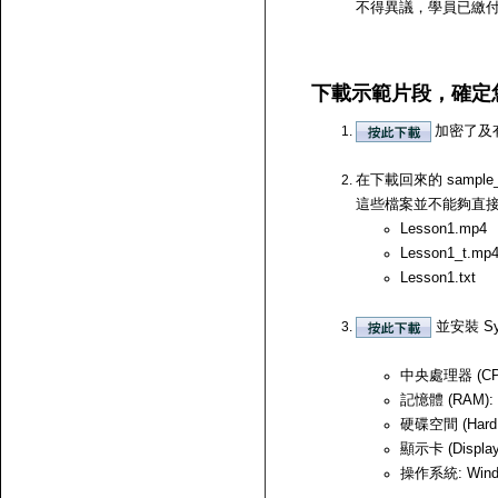
不得異議，學員已繳
下載示範片段，確定
加密了及
在下載回來的 samp
這些檔案並不能夠直接開啟，
Lesson1.mp4
Lesson1_t.mp
Lesson1.txt
並安裝 Sy
中央處理器 (CPU)
記憶體 (RAM):
硬碟空間 (Hard
顯示卡 (Displ
操作系統: Windows