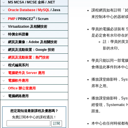
MS MCSA / MCSE 全科 / .NET
Oracle Database / MySQL
/ Java
課程網頁如有註明「
來控制本中心的器材
®
PMP
/ PRINCE2
/ Scrum
Virtualization 及相關技術
學員的電腦必須裝有 Sy
特價全科證書
是必定會有水印存在
註：學員的英
網頁及圖像：Adobe 及相關技術
影的水印。
網頁及流動裝置：Google 技術
網頁及流動裝置：熱門技術
學員只能以同一部電腦來播
程式編寫系列
會傳送此事件到本中
電腦硬件及 Server 應用
播放課堂錄影時，Syst
電腦軟件應用
席率之用。
Office 辦公室應用
電腦網路應用
播放課堂錄影時，Syst
經發現，Systemat
想定期知道最新課程及優惠嗎？
跟進。
免費訂閱本中心的課程通訊！
本中心在任何時候都有