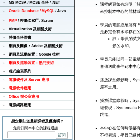
MS MCSA / MCSE 全科 / .NET
課程網頁如有註明「
Oracle Database / MySQL
/ Java
來控制本中心的器材
®
PMP
/ PRINCE2
/ Scrum
學員的電腦必須裝有 Sy
Virtualization 及相關技術
是必定會有水印存在
特價全科證書
註：學員的英
影的水印。
網頁及圖像：Adobe 及相關技術
網頁及流動裝置：Google 技術
學員只能以同一部電腦來播
網頁及流動裝置：熱門技術
會傳送此事件到本中
程式編寫系列
電腦硬件及 Server 應用
播放課堂錄影時，Syst
席率之用。
電腦軟件應用
Office 辦公室應用
播放課堂錄影時，Syst
電腦網路應用
經發現，Systemat
跟進。
想定期知道最新課程及優惠嗎？
本中心在任何時候都有
免費訂閱本中心的課程通訊！
不得異議，學員已繳