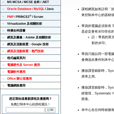
MS MCSA / MCSE 全科 / .NET
Oracle Database / MySQL
/ Java
課程網頁如有註明「
來控制本中心的器材
®
PMP
/ PRINCE2
/ Scrum
Virtualization 及相關技術
學員的電腦必須裝有 Sy
特價全科證書
是必定會有水印存在
註：學員的英
網頁及圖像：Adobe 及相關技術
影的水印。
網頁及流動裝置：Google 技術
網頁及流動裝置：熱門技術
學員只能以同一部電腦來播
程式編寫系列
會傳送此事件到本中
電腦硬件及 Server 應用
播放課堂錄影時，Syst
電腦軟件應用
席率之用。
Office 辦公室應用
電腦網路應用
播放課堂錄影時，Syst
經發現，Systemat
想定期知道最新課程及優惠嗎？
跟進。
免費訂閱本中心的課程通訊！
本中心在任何時候都有