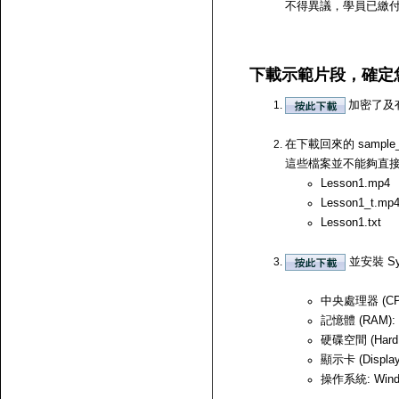
不得異議，學員已繳
下載示範片段，確定
加密了及
在下載回來的 samp
這些檔案並不能夠直接開啟，
Lesson1.mp4
Lesson1_t.mp
Lesson1.txt
並安裝 Sy
中央處理器 (CPU)
記憶體 (RAM):
硬碟空間 (Hard
顯示卡 (Displ
操作系統: Windows