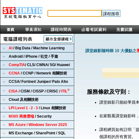
AI
/ Big Data / Machine Learning
課堂錄影隨時睇 10 大優點之
Android / iPhone / 社交 / 手遊
CompTIA
/ CLS/ CWNA/ 5G/ Huawei
CCNA
/ CCNP / Network 相關技術
CCSA/ Fortinet/ Juniper/ Palo Alto
®
服務條款及守則：
CISA
/ CISM / CISSP / CRISC /
ITIL
Cloud 及相關技術
課堂錄影只能給學員
LPI Level 1 ‧ 2 ‧ 3
/ Linux 相關技術
在家觀看課堂錄影時
M365 商務雲端
/ Security
MS Azure / Windows Server 2025
課程網頁如有註明「提
MS Exchange / SharePoint / SQL
個課程的所有實習。