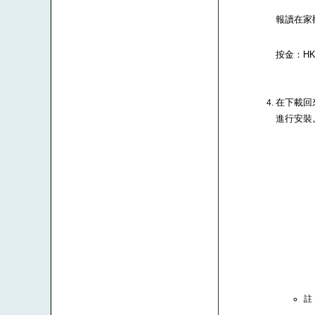
報讀在家
按金：HK$
在下載回來
進行安裝
註