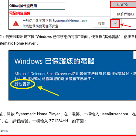
 2：若安裝時出現下圖 "Windows 已保護您的電腦" 畫面，便選擇 "其他資訊"，然後選
stematic Home Player：
，開啟 Systematic Home Player，在「電郵」一欄輸入 user@user.c
567，在「課程編號」一欄輸入 ZZ1234HH，如下圖：