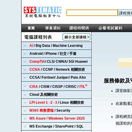
AI
/ Big Data / Machine Learning
Android / iPhone / 社交 / 手遊
CompTIA
/ CLS/ CWNA/ 5G/ Huawei
CCNA
/ CCNP / Network 相關技術
CCSA/ Fortinet/ Juniper/ Palo Alto
服務條款及
®
CISA
/ CISM / CISSP / CRISC /
ITIL
課堂錄影
Cloud 及相關技術
LPI Level 1 ‧ 2 ‧ 3
/ Linux 相關技術
在家觀看
M365 商務雲端
/ Security
課程網頁
MS Azure / Windows Server 2025
個課程的
MS Exchange / SharePoint / SQL