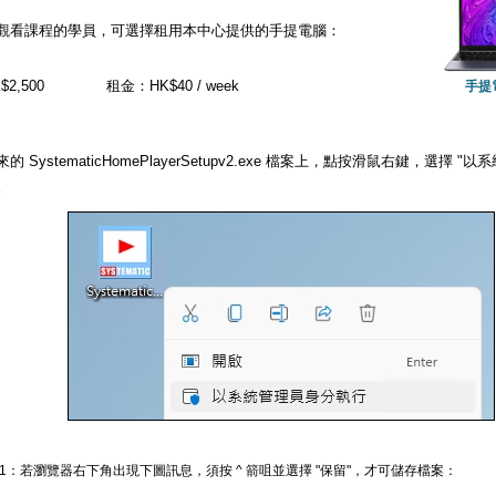
觀看課程的學員，可選擇租用本中心提供的手提電腦：
2,500
租金：HK$40 / week
手提
的 SystematicHomePlayerSetupv2.exe 檔案上，點按滑鼠右鍵，選擇
。
 1：若瀏覽器右下角出現下圖訊息，須按 ^ 箭咀並選擇 "保留"，才可儲存檔案：