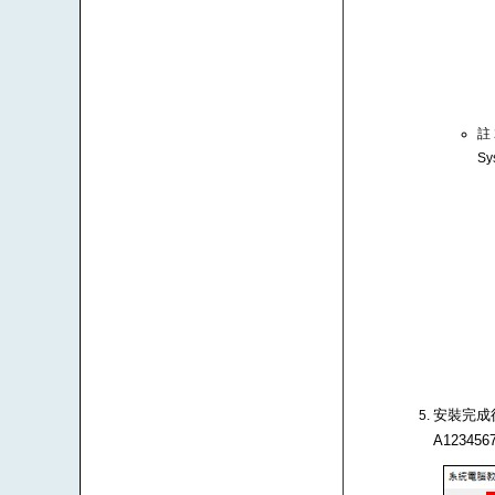
註
Sy
安裝完成後
A1234