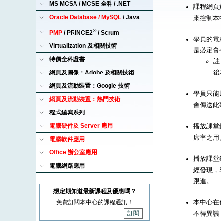
MS MCSA / MCSE 全科 / .NET
課程網頁
Oracle Database / MySQL
/ Java
來控制本
®
PMP
/ PRINCE2
/ Scrum
學員的電腦
Virtualization 及相關技術
是必定會
特價全科證書
註
後
網頁及圖像：Adobe 及相關技術
網頁及流動裝置：Google 技術
學員只能以
網頁及流動裝置：熱門技術
會傳送此
程式編寫系列
電腦硬件及 Server 應用
播放課堂錄
席率之用
電腦軟件應用
Office 辦公室應用
播放課堂錄
電腦網路應用
經發現，S
跟進。
想定期知道最新課程及優惠嗎？
本中心在
免費訂閱本中心的課程通訊！
不得異議