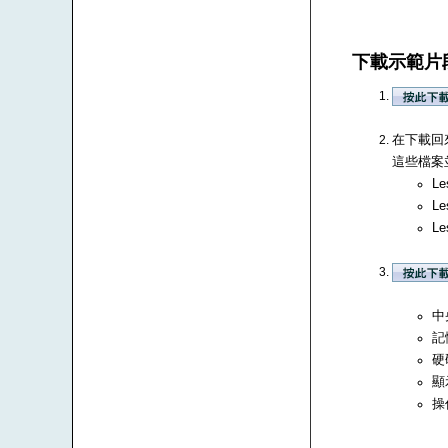
下載示範片
在下載回來
這些檔案並
Le
Le
Le
中央
記
硬
顯
操作