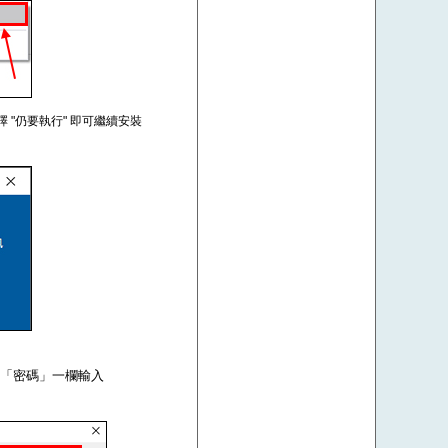
擇 "仍要執行" 即可繼續安裝
om，在「密碼」一欄輸入