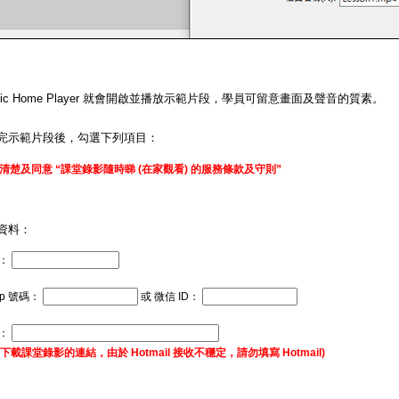
matic Home Player 就會開啟並播放示範片段，學員可留意畫面及聲音的質素。
完示範片段後，勾選下列項目：
清楚及同意 “課堂錄影隨時睇 (在家觀看) 的服務條款及守則”
資料：
：
pp 號碼：
或 微信 ID：
址：
下載課堂錄影的連結，由於 Hotmail 接收不穩定，請勿填寫 Hotmail)