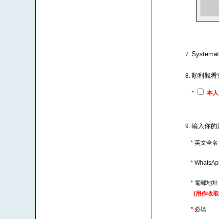
Syste
順利觀看
*
本人
輸入你的
*
英文全名
*
WhatsA
*
電郵地
(用作收取
*
必填