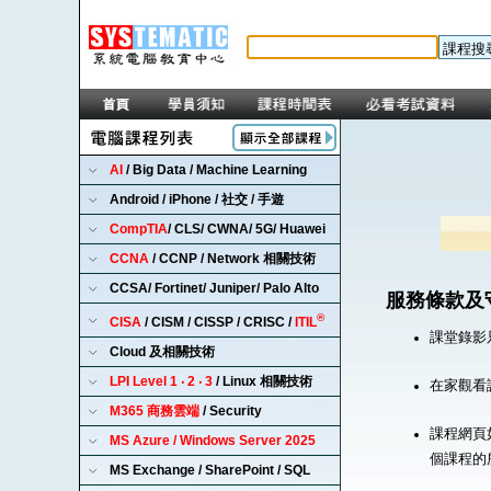
AI
/ Big Data / Machine Learning
Android / iPhone / 社交 / 手遊
CompTIA
/ CLS/ CWNA/ 5G/ Huawei
CCNA
/ CCNP / Network 相關技術
CCSA/ Fortinet/ Juniper/ Palo Alto
服務條款及
®
CISA
/ CISM / CISSP / CRISC /
ITIL
課堂錄影
Cloud 及相關技術
LPI Level 1 ‧ 2 ‧ 3
/ Linux 相關技術
在家觀看
M365 商務雲端
/ Security
課程網頁
MS Azure / Windows Server 2025
個課程的
MS Exchange / SharePoint / SQL