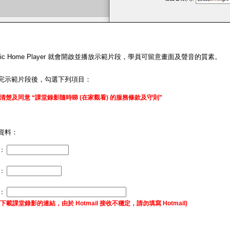
matic Home Player 就會開啟並播放示範片段，學員可留意畫面及聲音的質素。
完示範片段後，勾選下列項目：
清楚及同意 “課堂錄影隨時睇 (在家觀看) 的服務條款及守則”
資料：
：
碼：
址：
下載課堂錄影的連結，由於 Hotmail 接收不穩定，請勿填寫 Hotmail)