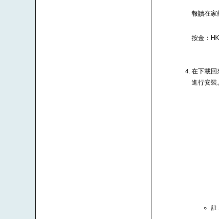
報讀在家
按金：HK$
在下載回來
進行安裝
註