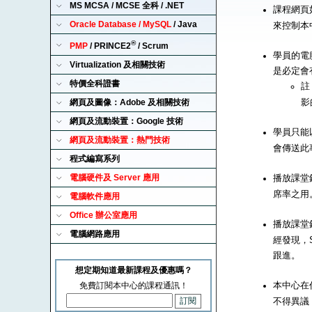
MS MCSA / MCSE 全科 / .NET
課程網頁
Oracle Database / MySQL
/ Java
來控制本
®
PMP
/ PRINCE2
/ Scrum
學員的電腦
Virtualization 及相關技術
是必定會
特價全科證書
註
影
網頁及圖像：Adobe 及相關技術
網頁及流動裝置：Google 技術
學員只能以
網頁及流動裝置：熱門技術
會傳送此
程式編寫系列
電腦硬件及 Server 應用
播放課堂錄
席率之用
電腦軟件應用
Office 辦公室應用
播放課堂錄
電腦網路應用
經發現，S
跟進。
想定期知道最新課程及優惠嗎？
本中心在
免費訂閱本中心的課程通訊！
不得異議