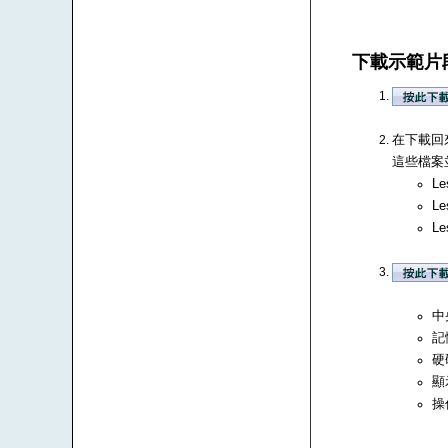
下載示範片
在下載回來
這些檔案並
Le
Le
Le
中央
記
硬
顯
操作