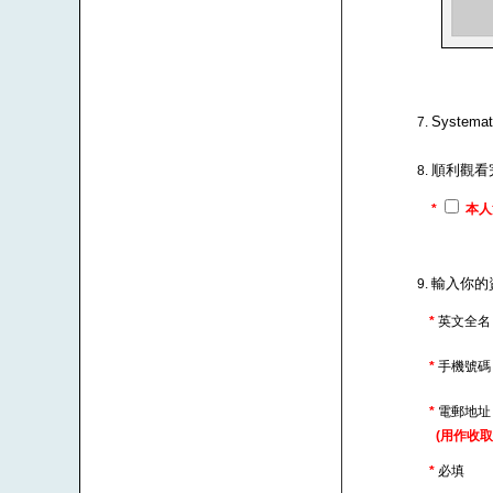
Syste
順利觀看
*
本人
輸入你的
*
英文全名
*
手機號
*
電郵地
(用作收取
*
必填