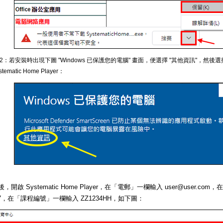
 2：若安裝時出現下圖 "Windows 已保護您的電腦" 畫面，便選擇 "其他資訊"，然後選
stematic Home Player：
，開啟 Systematic Home Player，在「電郵」一欄輸入 user@user.c
567，在「課程編號」一欄輸入 ZZ1234HH，如下圖：