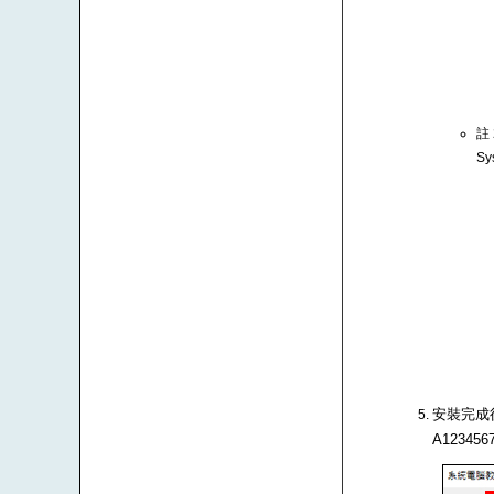
註
Sy
安裝完成後
A1234