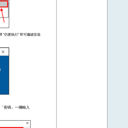
擇 "仍要執行" 即可繼續安裝
om，在「密碼」一欄輸入