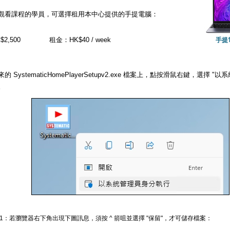
觀看課程的學員，可選擇租用本中心提供的手提電腦：
2,500
租金：HK$40 / week
手提
的 SystematicHomePlayerSetupv2.exe 檔案上，點按滑鼠右鍵，選擇
。
 1：若瀏覽器右下角出現下圖訊息，須按 ^ 箭咀並選擇 "保留"，才可儲存檔案：