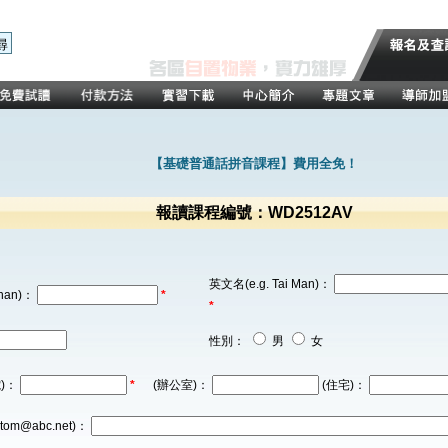
【基礎普通話拼音課程】費用全免！
報讀課程編號：WD2512AV
英文名(e.g. Tai Man)：
han)：
*
*
性別：
男
女
)：
*
(辦公室)：
(住宅)：
tom@abc.net)：