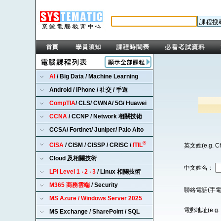
AI
/ Big Data / Machine Learning
Android / iPhone / 社交 / 手遊
CompTIA
/ CLS/ CWNA/ 5G/ Huawei
CCNA
/ CCNP / Network 相關技術
CCSA/ Fortinet/ Juniper/ Palo Alto
®
CISA
/ CISM / CISSP / CRISC /
ITIL
英文姓(e.g. C
Cloud 及相關技術
中文姓名：
LPI Level 1 ‧ 2 ‧ 3
/ Linux 相關技術
M365 商務雲端
/ Security
聯絡電話(手電
MS Azure / Windows Server 2025
電郵地址(e.g. 
MS Exchange / SharePoint / SQL