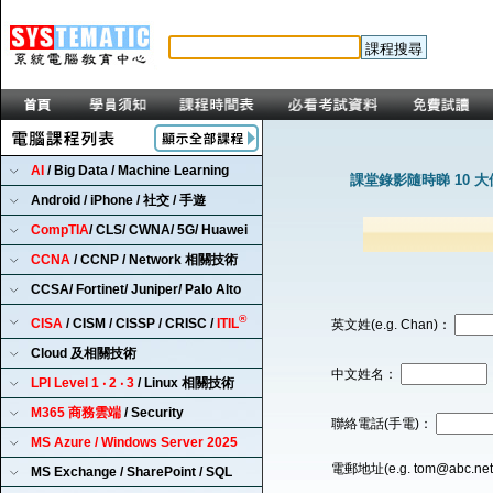
AI
/ Big Data / Machine Learning
課堂錄影隨時睇 10 
Android / iPhone / 社交 / 手遊
CompTIA
/ CLS/ CWNA/ 5G/ Huawei
CCNA
/ CCNP / Network 相關技術
CCSA/ Fortinet/ Juniper/ Palo Alto
®
CISA
/ CISM / CISSP / CRISC /
ITIL
英文姓(e.g. Chan)：
Cloud 及相關技術
中文姓名：
LPI Level 1 ‧ 2 ‧ 3
/ Linux 相關技術
M365 商務雲端
/ Security
聯絡電話(手電)：
MS Azure / Windows Server 2025
電郵地址(e.g. tom@abc.ne
MS Exchange / SharePoint / SQL