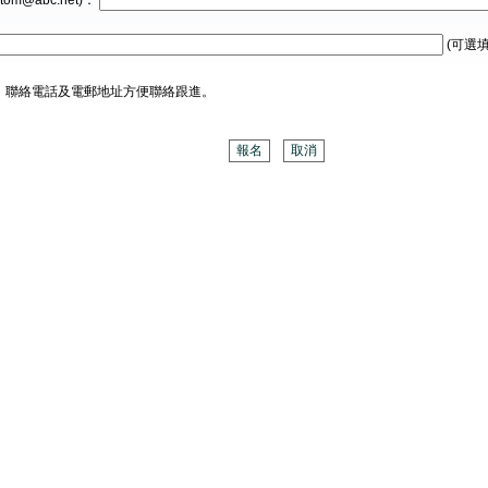
tom@abc.net)：
(可選填
、聯絡電話及電郵地址方便聯絡跟進。