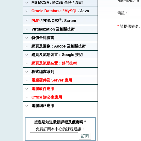
電郵地址(e.g. 
MS MCSA / MCSE 全科 / .NET
Oracle Database / MySQL
/ Java
備註：
®
PMP
/ PRINCE2
/ Scrum
*
請提供姓名
Virtualization 及相關技術
特價全科證書
網頁及圖像：Adobe 及相關技術
網頁及流動裝置：Google 技術
網頁及流動裝置：熱門技術
程式編寫系列
電腦硬件及 Server 應用
電腦軟件應用
Office 辦公室應用
電腦網路應用
想定期知道最新課程及優惠嗎？
免費訂閱本中心的課程通訊！