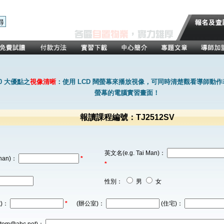
0 大優點之
視像清晰
：使用 LCD 闊螢幕來播放視像，可同時清楚觀看導師動
螢幕的電腦實習畫面！
報讀課程編號：TJ2512SV
英文名(e.g. Tai Man)：
han)：
*
*
性別：
男
女
)：
*
(辦公室)：
(住宅)：