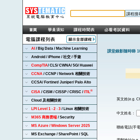
AI
/ Big Data / Machine Learning
課堂錄影隨時睇 1
Android / iPhone / 社交 / 手遊
CompTIA
/ CLS/ CWNA/ 5G/ Huawei
CCNA
/ CCNP / Network 相關技術
CCSA/ Fortinet/ Juniper/ Palo Alto
®
CISA
/ CISM / CISSP / CRISC /
ITIL
英文姓(e.g. C
Cloud 及相關技術
LPI Level 1 ‧ 2 ‧ 3
/ Linux 相關技術
中文姓名：
M365 商務雲端
/ Security
MS Azure / Windows Server 2025
聯絡電話(手電
MS Exchange / SharePoint / SQL