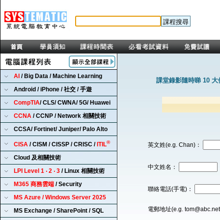
AI
/ Big Data / Machine Learning
課堂錄影隨時睇 10 
Android / iPhone / 社交 / 手遊
CompTIA
/ CLS/ CWNA/ 5G/ Huawei
CCNA
/ CCNP / Network 相關技術
CCSA/ Fortinet/ Juniper/ Palo Alto
®
CISA
/ CISM / CISSP / CRISC /
ITIL
英文姓(e.g. Chan)：
Cloud 及相關技術
中文姓名：
LPI Level 1 ‧ 2 ‧ 3
/ Linux 相關技術
M365 商務雲端
/ Security
聯絡電話(手電)：
MS Azure / Windows Server 2025
電郵地址(e.g. tom@abc.ne
MS Exchange / SharePoint / SQL