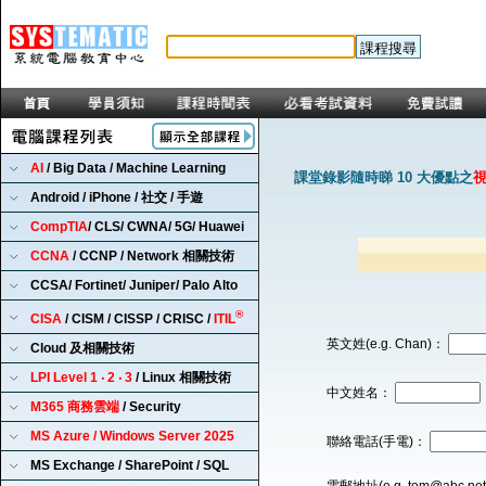
AI
/ Big Data / Machine Learning
課堂錄影隨時睇 10 大優點之
Android / iPhone / 社交 / 手遊
CompTIA
/ CLS/ CWNA/ 5G/ Huawei
CCNA
/ CCNP / Network 相關技術
CCSA/ Fortinet/ Juniper/ Palo Alto
®
CISA
/ CISM / CISSP / CRISC /
ITIL
英文姓(e.g. Chan)：
Cloud 及相關技術
LPI Level 1 ‧ 2 ‧ 3
/ Linux 相關技術
中文姓名：
M365 商務雲端
/ Security
MS Azure / Windows Server 2025
聯絡電話(手電)：
MS Exchange / SharePoint / SQL