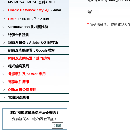
電郵地址(e.g. tom@abc.ne
MS MCSA / MCSE 全科 / .NET
Oracle Database / MySQL
/ Java
備註：
®
PMP
/ PRINCE2
/ Scrum
*
請提供姓名、聯絡電話及
Virtualization 及相關技術
特價全科證書
網頁及圖像：Adobe 及相關技術
網頁及流動裝置：Google 技術
網頁及流動裝置：熱門技術
程式編寫系列
電腦硬件及 Server 應用
電腦軟件應用
Office 辦公室應用
電腦網路應用
想定期知道最新課程及優惠嗎？
免費訂閱本中心的課程通訊！