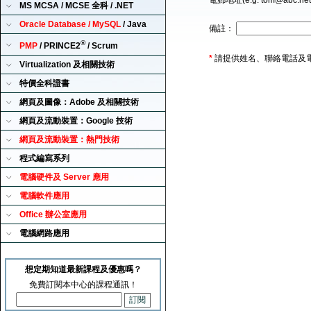
電郵地址(e.g. tom@abc.ne
MS MCSA / MCSE 全科 / .NET
Oracle Database / MySQL
/ Java
備註：
®
PMP
/ PRINCE2
/ Scrum
*
請提供姓名、聯絡電話及
Virtualization 及相關技術
特價全科證書
網頁及圖像：Adobe 及相關技術
網頁及流動裝置：Google 技術
網頁及流動裝置：熱門技術
程式編寫系列
電腦硬件及 Server 應用
電腦軟件應用
Office 辦公室應用
電腦網路應用
想定期知道最新課程及優惠嗎？
免費訂閱本中心的課程通訊！