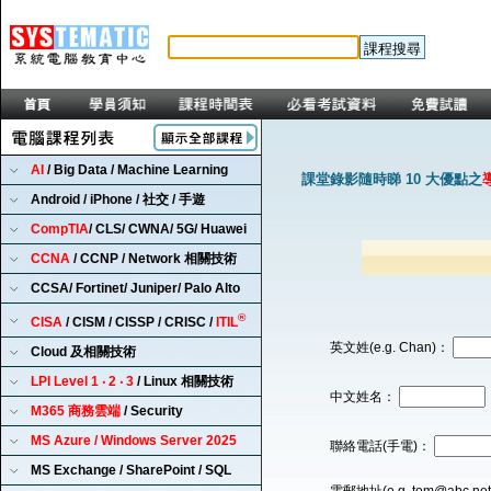
AI
/ Big Data / Machine Learning
課堂錄影隨時睇 10 大優點之
Android / iPhone / 社交 / 手遊
CompTIA
/ CLS/ CWNA/ 5G/ Huawei
CCNA
/ CCNP / Network 相關技術
CCSA/ Fortinet/ Juniper/ Palo Alto
®
CISA
/ CISM / CISSP / CRISC /
ITIL
英文姓(e.g. Chan)：
Cloud 及相關技術
LPI Level 1 ‧ 2 ‧ 3
/ Linux 相關技術
中文姓名：
M365 商務雲端
/ Security
MS Azure / Windows Server 2025
聯絡電話(手電)：
MS Exchange / SharePoint / SQL