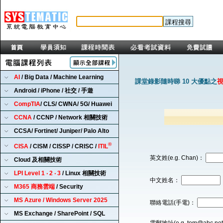
AI
/ Big Data / Machine Learning
課堂錄影隨時睇 10 大優點之
Android / iPhone / 社交 / 手遊
CompTIA
/ CLS/ CWNA/ 5G/ Huawei
CCNA
/ CCNP / Network 相關技術
CCSA/ Fortinet/ Juniper/ Palo Alto
®
CISA
/ CISM / CISSP / CRISC /
ITIL
英文姓(e.g. Chan)：
Cloud 及相關技術
LPI Level 1 ‧ 2 ‧ 3
/ Linux 相關技術
中文姓名：
M365 商務雲端
/ Security
MS Azure / Windows Server 2025
聯絡電話(手電)：
MS Exchange / SharePoint / SQL