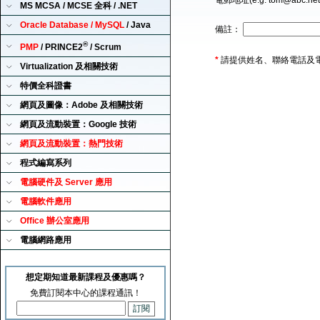
電郵地址(e.g. tom@abc.ne
MS MCSA / MCSE 全科 / .NET
Oracle Database / MySQL
/ Java
備註：
®
PMP
/ PRINCE2
/ Scrum
*
請提供姓名、聯絡電話及
Virtualization 及相關技術
特價全科證書
網頁及圖像：Adobe 及相關技術
網頁及流動裝置：Google 技術
網頁及流動裝置：熱門技術
程式編寫系列
電腦硬件及 Server 應用
電腦軟件應用
Office 辦公室應用
電腦網路應用
想定期知道最新課程及優惠嗎？
免費訂閱本中心的課程通訊！