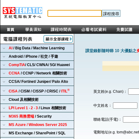
AI
/ Big Data / Machine Learning
課堂錄影隨時睇 10 大優點之
Android / iPhone / 社交 / 手遊
CompTIA
/ CLS/ CWNA/ 5G/ Huawei
CCNA
/ CCNP / Network 相關技術
CCSA/ Fortinet/ Juniper/ Palo Alto
®
CISA
/ CISM / CISSP / CRISC /
ITIL
英文姓(e.g. Chan)：
Cloud 及相關技術
中文姓名：
LPI Level 1 ‧ 2 ‧ 3
/ Linux 相關技術
M365 商務雲端
/ Security
聯絡電話(手電)：
MS Azure / Windows Server 2025
電郵地址(e.g. tom@abc.ne
MS Exchange / SharePoint / SQL