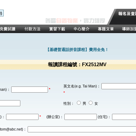
【基礎普通話拼音課程】費用全免！
報讀課程編號：FX2512MV
英文名(e.g. Tai Man)：
han)：
*
*
性別：
男
女
)：
*
(辦公室)：
(住宅)：
tom@abc.net)：