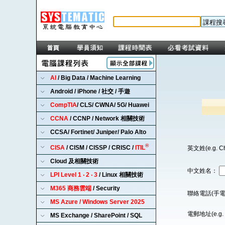
AI
/ Big Data / Machine Learning
Android / iPhone / 社交 / 手遊
CompTIA
/ CLS/ CWNA/ 5G/ Huawei
CCNA
/ CCNP / Network 相關技術
CCSA/ Fortinet/ Juniper/ Palo Alto
®
CISA
/ CISM / CISSP / CRISC /
ITIL
英文姓(e.g. C
Cloud 及相關技術
中文姓名：
LPI Level 1 ‧ 2 ‧ 3
/ Linux 相關技術
M365 商務雲端
/ Security
聯絡電話(手電
MS Azure / Windows Server 2025
電郵地址(e.g. 
MS Exchange / SharePoint / SQL