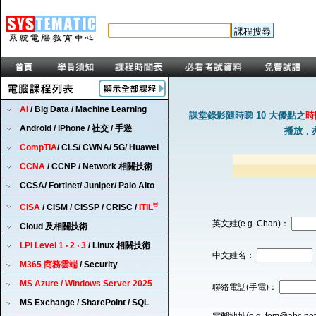
AI
/ Big Data / Machine Learning
課堂錄影隨時睇 10 大優點之
時
Android / iPhone / 社交 / 手遊
播放，
CompTIA
/ CLS/ CWNA/ 5G/ Huawei
CCNA
/ CCNP / Network 相關技術
CCSA/ Fortinet/ Juniper/ Palo Alto
®
CISA
/ CISM / CISSP / CRISC /
ITIL
英文姓(e.g. Chan)：
Cloud 及相關技術
LPI Level 1 ‧ 2 ‧ 3
/ Linux 相關技術
中文姓名：
M365 商務雲端
/ Security
MS Azure / Windows Server 2025
聯絡電話(手電)：
MS Exchange / SharePoint / SQL