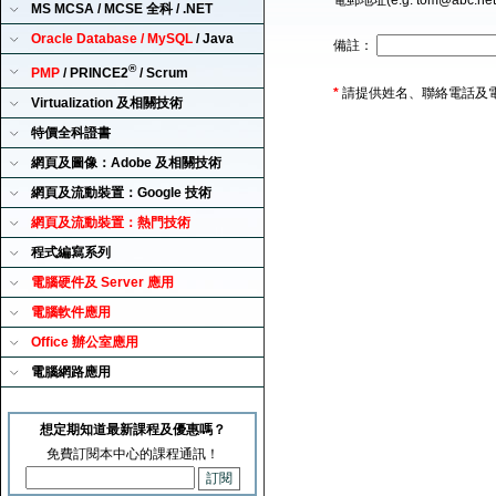
電郵地址(e.g. tom@abc.ne
MS MCSA / MCSE 全科 / .NET
Oracle Database / MySQL
/ Java
備註：
®
PMP
/ PRINCE2
/ Scrum
*
請提供姓名、聯絡電話及
Virtualization 及相關技術
特價全科證書
網頁及圖像：Adobe 及相關技術
網頁及流動裝置：Google 技術
網頁及流動裝置：熱門技術
程式編寫系列
電腦硬件及 Server 應用
電腦軟件應用
Office 辦公室應用
電腦網路應用
想定期知道最新課程及優惠嗎？
免費訂閱本中心的課程通訊！