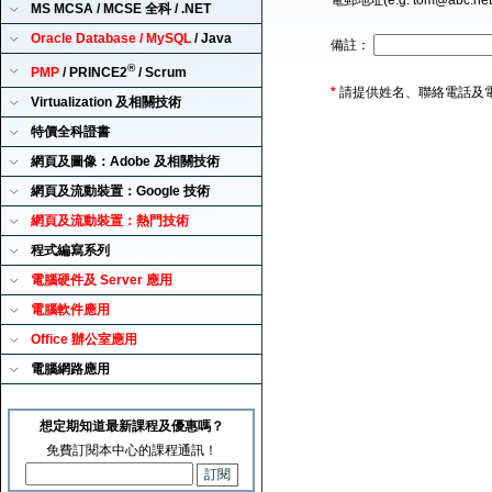
電郵地址(e.g. tom@abc.ne
MS MCSA / MCSE 全科 / .NET
Oracle Database / MySQL
/ Java
備註：
®
PMP
/ PRINCE2
/ Scrum
*
請提供姓名、聯絡電話及
Virtualization 及相關技術
特價全科證書
網頁及圖像：Adobe 及相關技術
網頁及流動裝置：Google 技術
網頁及流動裝置：熱門技術
程式編寫系列
電腦硬件及 Server 應用
電腦軟件應用
Office 辦公室應用
電腦網路應用
想定期知道最新課程及優惠嗎？
免費訂閱本中心的課程通訊！