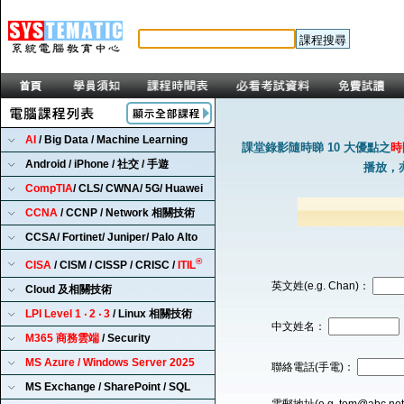
AI
/ Big Data / Machine Learning
課堂錄影隨時睇 10 大優點之
時
Android / iPhone / 社交 / 手遊
播放，
CompTIA
/ CLS/ CWNA/ 5G/ Huawei
CCNA
/ CCNP / Network 相關技術
CCSA/ Fortinet/ Juniper/ Palo Alto
®
CISA
/ CISM / CISSP / CRISC /
ITIL
英文姓(e.g. Chan)：
Cloud 及相關技術
LPI Level 1 ‧ 2 ‧ 3
/ Linux 相關技術
中文姓名：
M365 商務雲端
/ Security
MS Azure / Windows Server 2025
聯絡電話(手電)：
MS Exchange / SharePoint / SQL