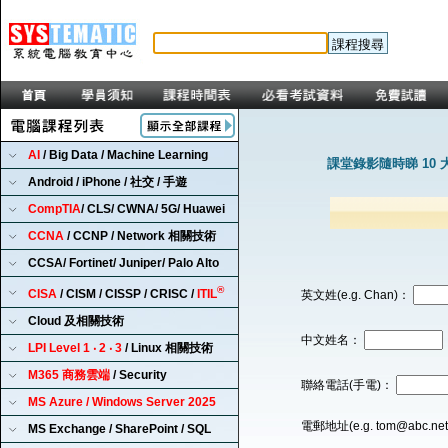
AI
/ Big Data / Machine Learning
課堂錄影隨時睇 10 
Android / iPhone / 社交 / 手遊
CompTIA
/ CLS/ CWNA/ 5G/ Huawei
CCNA
/ CCNP / Network 相關技術
CCSA/ Fortinet/ Juniper/ Palo Alto
®
CISA
/ CISM / CISSP / CRISC /
ITIL
英文姓(e.g. Chan)：
Cloud 及相關技術
中文姓名：
LPI Level 1 ‧ 2 ‧ 3
/ Linux 相關技術
M365 商務雲端
/ Security
聯絡電話(手電)：
MS Azure / Windows Server 2025
電郵地址(e.g. tom@abc.ne
MS Exchange / SharePoint / SQL