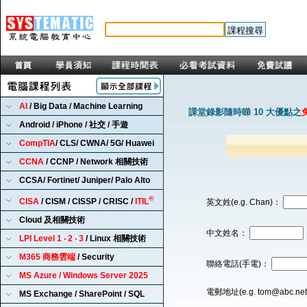
AI
/ Big Data / Machine Learning
課堂錄影隨時睇 10 大優點之
Android / iPhone / 社交 / 手遊
CompTIA
/ CLS/ CWNA/ 5G/ Huawei
CCNA
/ CCNP / Network 相關技術
CCSA/ Fortinet/ Juniper/ Palo Alto
®
CISA
/ CISM / CISSP / CRISC /
ITIL
英文姓(e.g. Chan)：
Cloud 及相關技術
中文姓名：
LPI Level 1 ‧ 2 ‧ 3
/ Linux 相關技術
M365 商務雲端
/ Security
聯絡電話(手電)：
MS Azure / Windows Server 2025
電郵地址(e.g. tom@abc.ne
MS Exchange / SharePoint / SQL