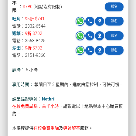
不
：
$780
(地點沒有限制)
報名
限
旺角
：
95折 $741
phone
pin_drop
報名
電話：2332-6544
觀塘
：
9折 $702
phone
pin_drop
報名
電話：3563-8425
沙田
：
9折 $702
phone
pin_drop
報名
電話：2151-9360
課時：
6 小時
享用時期：
報讀日至 3 星期內，進度由您控制，可快可慢。
課堂錄影導師：
Nethril
在校免費試睇：首半小時
，請致電以上地點與本中心職員預
約。
本課程提供
在校免費重睇
及
導師解答
服務。