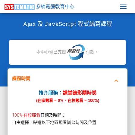
系統電腦教育中心
Togg
Ajax 及 JavaScript 程式編寫課程
本中心現已支援
付款。
課程時間
keyboard_arrow_down
推介服務：
課堂錄影隨時睇
(在家觀看 = 0%，在校觀看 = 100%)
100% 在校觀看
日期及時間：
自由選擇，點選以下地區觀看辦公時間及位置