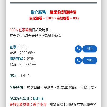
推介服務：
課堂錄影隨時睇
(在家觀看 = 100%，在校觀看 = 0%)
100% 在家觀看
日期及時間：
每天 24 小時全天候不限次數地觀看
在家
：
$780
phone
報名
電話：2332-6544
海外在家
：
$936
phone
報名
電話：2332-6544
課時：
6 小時
享用時期：
報讀日至 3 星期內，進度由您控制，可快可慢。
課堂錄影導師：
Nethril
在校免費試睇：首半小時
，請致電以上地點與本中心職員預