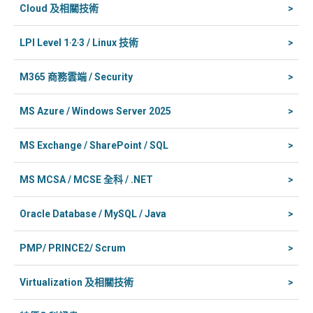
Cloud 及相關技術
>
LPI Level 1‧2‧3 / Linux 技術
>
M365 商務雲端 / Security
>
MS Azure / Windows Server 2025
>
MS Exchange / SharePoint / SQL
>
MS MCSA / MCSE 全科 / .NET
>
Oracle Database / MySQL / Java
>
PMP/ PRINCE2/ Scrum
>
Virtualization 及相關技術
>