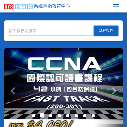
系統電腦教育中心
Togg
課程搜尋
keyboard_arrow_left
keyboard_arrow_right
Previous
Next