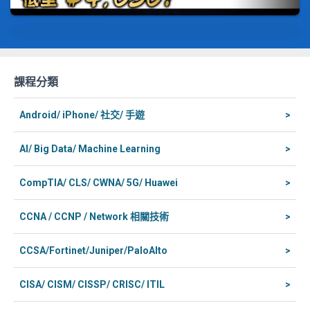
課程分類
Android/ iPhone/ 社交/ 手遊
>
AI/ Big Data/ Machine Learning
>
CompTIA/ CLS/ CWNA/ 5G/ Huawei
>
CCNA / CCNP / Network 相關技術
>
CCSA/Fortinet/Juniper/PaloAlto
>
CISA/ CISM/ CISSP/ CRISC/ ITIL
>