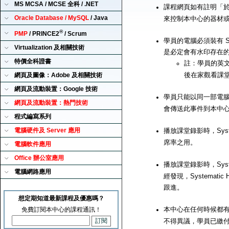
MS MCSA / MCSE 全科 / .NET
課程網頁如有註明「
Oracle Database / MySQL
/ Java
來控制本中心的器材
®
PMP
/ PRINCE2
/ Scrum
學員的電腦必須裝有 Sy
Virtualization 及相關技術
是必定會有水印存在
特價全科證書
註：學員的英文
後在家觀看課
網頁及圖像：Adobe 及相關技術
網頁及流動裝置：Google 技術
學員只能以同一部電腦來播
網頁及流動裝置：熱門技術
會傳送此事件到本中
程式編寫系列
電腦硬件及 Server 應用
播放課堂錄影時，Syst
席率之用。
電腦軟件應用
Office 辦公室應用
播放課堂錄影時，Syst
電腦網路應用
經發現，Systemat
跟進。
想定期知道最新課程及優惠嗎？
本中心在任何時候都有
免費訂閱本中心的課程通訊！
不得異議，學員已繳