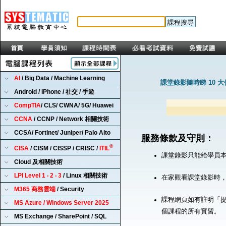
AI
/ Big Data / Machine Learning
課堂錄影隨時睇 10 
Android / iPhone / 社交 / 手遊
CompTIA
/ CLS/ CWNA/ 5G/ Huawei
CCNA
/ CCNP / Network 相關技術
CCSA/ Fortinet/ Juniper/ Palo Alto
服務條款及守則：
®
CISA
/ CISM / CISSP / CRISC /
ITIL
課堂錄影只能給學員
Cloud 及相關技術
LPI Level 1 ‧ 2 ‧ 3
/ Linux 相關技術
在家觀看課堂錄影時
M365 商務雲端
/ Security
課程網頁如有註明「提
MS Azure / Windows Server 2025
個課程的所有實習。
MS Exchange / SharePoint / SQL