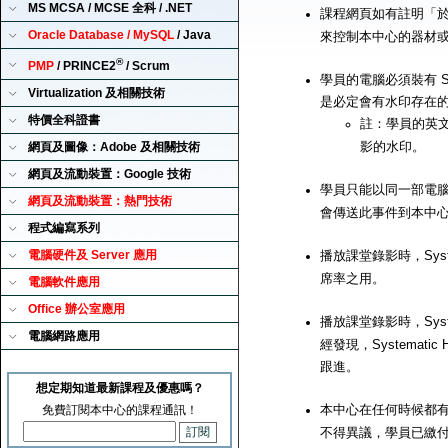
MS MCSA / MCSE 全科 / .NET
課程網頁如有註明「
Oracle Database / MySQL
/ Java
來控制本中心的器材
®
PMP
/ PRINCE2
/ Scrum
學員的電腦必須裝有 Sy
Virtualization 及相關技術
是必定會有水印存在
特價全科證書
註：學員的英
影的水印。
網頁及圖像：Adobe 及相關技術
網頁及流動裝置：Google 技術
學員只能以同一部電腦來播
網頁及流動裝置：熱門技術
會傳送此事件到本中
程式編寫系列
電腦硬件及 Server 應用
播放課堂錄影時，Syst
席率之用。
電腦軟件應用
Office 辦公室應用
播放課堂錄影時，Syst
電腦網路應用
經發現，Systemat
跟進。
想定期知道最新課程及優惠嗎？
本中心在任何時候都有
免費訂閱本中心的課程通訊！
不得異議，學員已繳