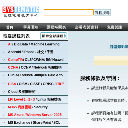
AI
/ Big Data / Machine Learning
課堂錄影隨
Android / iPhone / 社交 / 手遊
CompTIA
/ CLS/ CWNA/ 5G/ Huawei
CCNA
/ CCNP / Network 相關技術
CCSA/ Fortinet/ Juniper/ Palo Alto
服務條款及守則：
®
CISA
/ CISM / CISSP / CRISC /
ITIL
課堂錄影只能給學員
Cloud 及相關技術
LPI Level 1 ‧ 2 ‧ 3
/ Linux 相關技術
在家觀看課堂錄影時
M365 商務雲端
/ Security
課程網頁如有註明「提
MS Azure / Windows Server 2025
個課程的所有實習。
MS Exchange / SharePoint / SQL