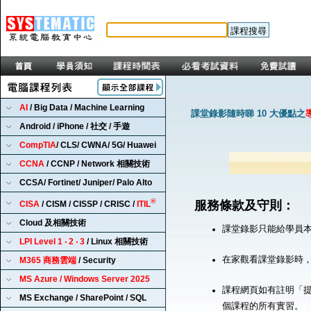
AI
/ Big Data / Machine Learning
課堂錄影隨時睇 10 大優點之
Android / iPhone / 社交 / 手遊
CompTIA
/ CLS/ CWNA/ 5G/ Huawei
CCNA
/ CCNP / Network 相關技術
CCSA/ Fortinet/ Juniper/ Palo Alto
®
服務條款及守則：
CISA
/ CISM / CISSP / CRISC /
ITIL
Cloud 及相關技術
課堂錄影只能給學員
LPI Level 1 ‧ 2 ‧ 3
/ Linux 相關技術
在家觀看課堂錄影時
M365 商務雲端
/ Security
MS Azure / Windows Server 2025
課程網頁如有註明「提
MS Exchange / SharePoint / SQL
個課程的所有實習。