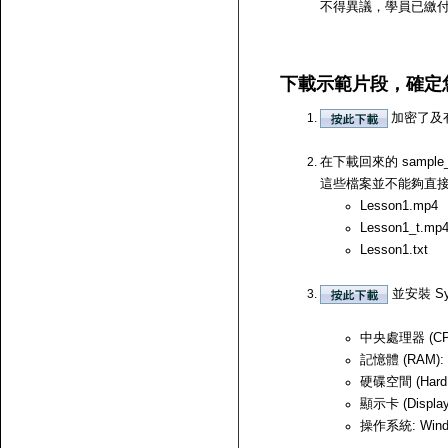
不得異議，學員已繳
下載示範片段，確定
加密了及
在下載回來的 samp
這些檔案並不能夠直接開啟，
Lesson1.mp4
Lesson1_t.mp
Lesson1.txt
並安裝 Sy
中央處理器 (CPU)
記憶體 (RAM):
硬碟空間 (Hard
顯示卡 (Displ
操作系統: Windows