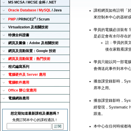
MS MCSA / MCSE 全科 / .NET
Oracle Database / MySQL
/ Java
課程網頁如有註明「
來控制本中心的器材
®
PMP
/ PRINCE2
/ Scrum
Virtualization 及相關技術
學員的電腦必須裝有 Sy
特價全科證書
是必定會有水印存在
註：學員的英文
網頁及圖像：Adobe 及相關技術
後在家觀看課
網頁及流動裝置：Google 技術
網頁及流動裝置：熱門技術
學員只能以同一部電腦來播
程式編寫系列
會傳送此事件到本中
電腦硬件及 Server 應用
播放課堂錄影時，Syst
電腦軟件應用
席率之用。
Office 辦公室應用
電腦網路應用
播放課堂錄影時，Syst
經發現，Systemat
想定期知道最新課程及優惠嗎？
跟進。
免費訂閱本中心的課程通訊！
本中心在任何時候都有