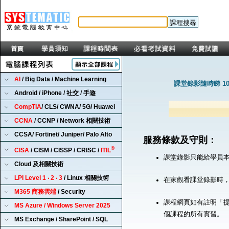
AI
/ Big Data / Machine Learning
課堂錄影隨時睇 1
Android / iPhone / 社交 / 手遊
CompTIA
/ CLS/ CWNA/ 5G/ Huawei
CCNA
/ CCNP / Network 相關技術
CCSA/ Fortinet/ Juniper/ Palo Alto
服務條款及守則：
®
CISA
/ CISM / CISSP / CRISC /
ITIL
課堂錄影只能給學員
Cloud 及相關技術
LPI Level 1 ‧ 2 ‧ 3
/ Linux 相關技術
在家觀看課堂錄影時
M365 商務雲端
/ Security
課程網頁如有註明「提
MS Azure / Windows Server 2025
個課程的所有實習。
MS Exchange / SharePoint / SQL