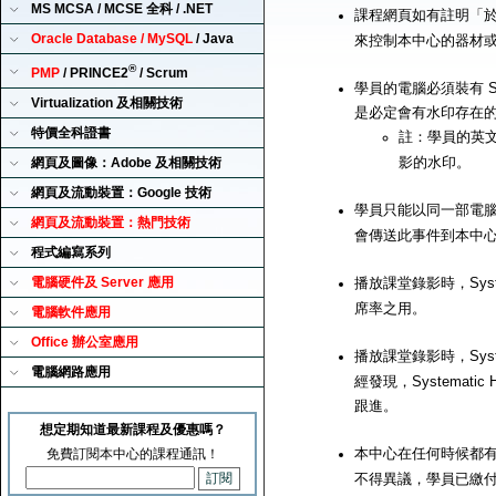
MS MCSA / MCSE 全科 / .NET
課程網頁如有註明「
Oracle Database / MySQL
/ Java
來控制本中心的器材
®
PMP
/ PRINCE2
/ Scrum
學員的電腦必須裝有 Sy
Virtualization 及相關技術
是必定會有水印存在
特價全科證書
註：學員的英
影的水印。
網頁及圖像：Adobe 及相關技術
網頁及流動裝置：Google 技術
學員只能以同一部電腦來播
網頁及流動裝置：熱門技術
會傳送此事件到本中
程式編寫系列
電腦硬件及 Server 應用
播放課堂錄影時，Syst
席率之用。
電腦軟件應用
Office 辦公室應用
播放課堂錄影時，Syst
電腦網路應用
經發現，Systemat
跟進。
想定期知道最新課程及優惠嗎？
本中心在任何時候都有
免費訂閱本中心的課程通訊！
不得異議，學員已繳