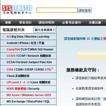
AI
/ Big Data / Machine Learning
課堂錄影隨時睇 10 大優點之
Android / iPhone / 社交 / 手遊
CompTIA
/ CLS/ CWNA/ 5G/ Huawei
CCNA
/ CCNP / Network 相關技術
CCSA/ Fortinet/ Juniper/ Palo Alto
®
服務條款及守則：
CISA
/ CISM / CISSP / CRISC /
ITIL
Cloud 及相關技術
課堂錄影只能給學員
LPI Level 1 ‧ 2 ‧ 3
/ Linux 相關技術
在家觀看課堂錄影時
M365 商務雲端
/ Security
MS Azure / Windows Server 2025
課程網頁如有註明「提
MS Exchange / SharePoint / SQL
個課程的所有實習。