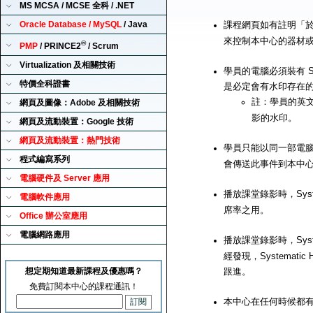
MS MCSA / MCSE 全科 / .NET
Oracle Database / MySQL
/ Java
課程網頁如有註明「
來控制本中心的器材
®
PMP
/ PRINCE2
/ Scrum
Virtualization 及相關技術
學員的電腦必須裝有 Sy
特價全科證書
是必定會有水印存在
註：學員的英
網頁及圖像：Adobe 及相關技術
影的水印。
網頁及流動裝置：Google 技術
網頁及流動裝置：熱門技術
學員只能以同一部電腦來播
程式編寫系列
會傳送此事件到本中
電腦硬件及 Server 應用
播放課堂錄影時，Syst
電腦軟件應用
席率之用。
Office 辦公室應用
電腦網路應用
播放課堂錄影時，Syst
經發現，Systemat
想定期知道最新課程及優惠嗎？
跟進。
免費訂閱本中心的課程通訊！
本中心在任何時候都有