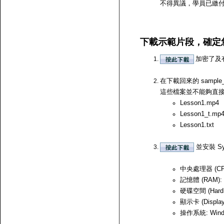
不得異議，學員已繳
下載示範片段，確定
加密了及
在下載回來的 samp
這些檔案並不能夠直接開啟，
Lesson1.mp4
Lesson1_t.mp
Lesson1.txt
並安裝 Sy
中央處理器 (CPU)
記憶體 (RAM):
硬碟空間 (Hard
顯示卡 (Displ
操作系統: Windows