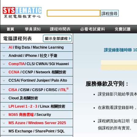
AI
/ Big Data / Machine Learning
課堂錄影隨時睇 1
Android / iPhone / 社交 / 手遊
CompTIA
/ CLS/ CWNA/ 5G/ Huawei
CCNA
/ CCNP / Network 相關技術
CCSA/ Fortinet/ Juniper/ Palo Alto
服務條款及守則：
®
CISA
/ CISM / CISSP / CRISC /
ITIL
課堂錄影只能給學員
Cloud 及相關技術
LPI Level 1 ‧ 2 ‧ 3
/ Linux 相關技術
在家觀看課堂錄影時
M365 商務雲端
/ Security
課程網頁如有註明「提
MS Azure / Windows Server 2025
個課程的所有實習。
MS Exchange / SharePoint / SQL