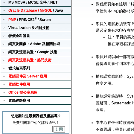
MS MCSA / MCSE 全科 / .NET
課程網頁如有註明「
Oracle Database / MySQL
/ Java
來控制本中心的器材
®
PMP
/ PRINCE2
/ Scrum
學員的電腦必須裝有 Sy
Virtualization 及相關技術
是必定會有水印存在
特價全科證書
註：學員的英文
後在家觀看課
網頁及圖像：Adobe 及相關技術
網頁及流動裝置：Google 技術
學員只能以同一部電腦來播
網頁及流動裝置：熱門技術
會傳送此事件到本中
程式編寫系列
電腦硬件及 Server 應用
播放課堂錄影時，Syst
席率之用。
電腦軟件應用
Office 辦公室應用
播放課堂錄影時，Syst
電腦網路應用
經發現，Systemat
跟進。
想定期知道最新課程及優惠嗎？
本中心在任何時候都有
免費訂閱本中心的課程通訊！
不得異議，學員已繳