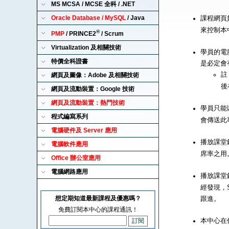
MS MCSA / MCSE 全科 / .NET
Oracle Database / MySQL
/ Java
課程網頁
來控制本
®
PMP
/ PRINCE2
/ Scrum
Virtualization 及相關技術
學員的電腦
特價全科證書
是必定會
註
網頁及圖像：Adobe 及相關技術
後
網頁及流動裝置：Google 技術
網頁及流動裝置：熱門技術
學員只能以
程式編寫系列
會傳送此
電腦硬件及 Server 應用
播放課堂錄
電腦軟件應用
席率之用
Office 辦公室應用
電腦網路應用
播放課堂錄
經發現，S
想定期知道最新課程及優惠嗎？
跟進。
免費訂閱本中心的課程通訊！
本中心在