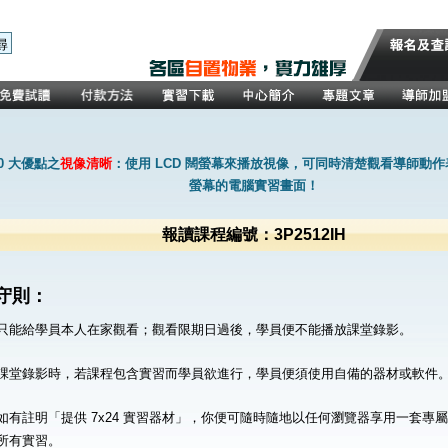
0 大優點之
視像清晰
：使用 LCD 闊螢幕來播放視像，可同時清楚觀看導師動
螢幕的電腦實習畫面！
報讀課程編號：3P2512IH
守則：
只能給學員本人在家觀看；觀看限期日過後，學員便不能播放課堂錄影。
課堂錄影時，若課程包含實習而學員欲進行，學員便須使用自備的器材或軟件
如有註明「提供 7x24 實習器材」，你便可隨時隨地以任何瀏覽器享用一套專
所有實習。