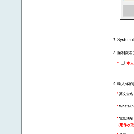
Syste
順利觀看
*
本人
輸入你的
*
英文全名
*
WhatsA
*
電郵地
(用作收取