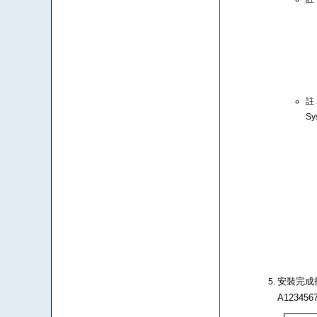
註
Sy
安裝完成後
A1234