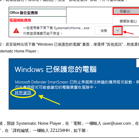
 2：若安裝時出現下圖 "Windows 已保護您的電腦" 畫面，便選擇 "其他資訊"，然後選
stematic Home Player：
，開啟 Systematic Home Player，在「電郵」一欄輸入 user@user.c
567，在「課程編號」一欄輸入 ZZ1234HH，如下圖：