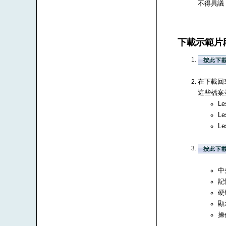
不得異議
下載示範片
在下載回來
這些檔案並
Le
Le
Le
中央
記
硬
顯
操作