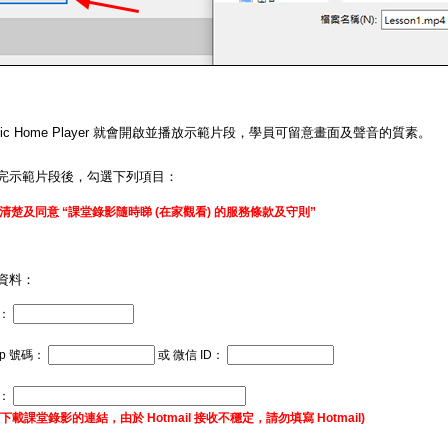
matic Home Player 就會開啟並播放示範片段，學員可留意畫面及聲音的質素。
完示範片段後，勾選下列項目：
清楚及同意 “課堂錄影隨時睇 (在家觀看) 的服務條款及守則”
資料：
：
pp 號碼：
或 微信 ID：
址：
下載課堂錄影的連結，由於 Hotmail 接收不穩定，請勿填寫 Hotmail)