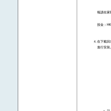
報讀在家
按金：HK$
在下載回來
進行安裝
註