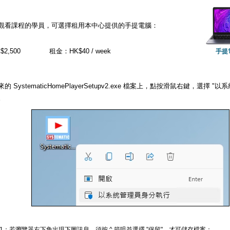
觀看課程的學員，可選擇租用本中心提供的手提電腦：
2,500
租金：HK$40 / week
手提
的 SystematicHomePlayerSetupv2.exe 檔案上，點按滑鼠右鍵，選擇
。
 1：若瀏覽器右下角出現下圖訊息，須按 ^ 箭咀並選擇 "保留"，才可儲存檔案：