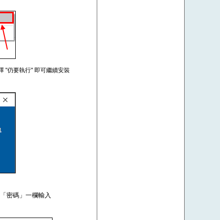
擇 "仍要執行" 即可繼續安裝
om，在「密碼」一欄輸入