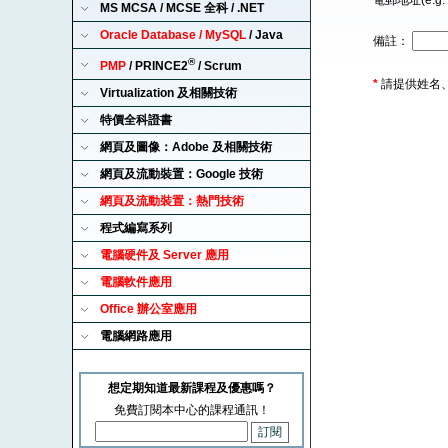
電郵地址(e.g. 
MS MCSA / MCSE 全科 / .NET
Oracle Database / MySQL
/ Java
備註：
®
PMP
/ PRINCE2
/ Scrum
*
請提供姓名
Virtualization 及相關技術
特價全科證書
網頁及圖像：Adobe 及相關技術
網頁及流動裝置：Google 技術
網頁及流動裝置：熱門技術
程式編寫系列
電腦硬件及 Server 應用
電腦軟件應用
Office 辦公室應用
電腦網路應用
想定期知道最新課程及優惠嗎？
免費訂閱本中心的課程通訊！