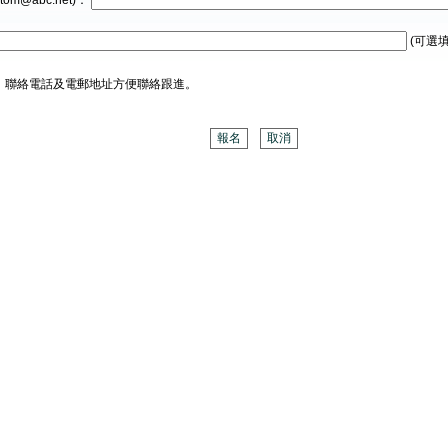
tom@abc.net)：
(可選填
、聯絡電話及電郵地址方便聯絡跟進。