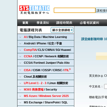
AI
/ Big Data / Machine Learning
課堂錄影隨時睇 1
Android / iPhone / 社交 / 手遊
CompTIA
/ CLS/ CWNA/ 5G/ Huawei
CCNA
/ CCNP / Network 相關技術
CCSA/ Fortinet/ Juniper/ Palo Alto
®
CISA
/ CISM / CISSP / CRISC /
ITIL
英文姓(e.g. C
Cloud 及相關技術
LPI Level 1 ‧ 2 ‧ 3
/ Linux 相關技術
中文姓名：
M365 商務雲端
/ Security
MS Azure / Windows Server 2025
聯絡電話(手電
MS Exchange / SharePoint / SQL