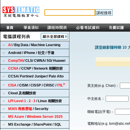
AI
/ Big Data / Machine Learning
課堂錄影隨時睇 10 
Android / iPhone / 社交 / 手遊
CompTIA
/ CLS/ CWNA/ 5G/ Huawei
CCNA
/ CCNP / Network 相關技術
CCSA/ Fortinet/ Juniper/ Palo Alto
®
CISA
/ CISM / CISSP / CRISC /
ITIL
英文姓(e.g. Chan)：
Cloud 及相關技術
中文姓名：
LPI Level 1 ‧ 2 ‧ 3
/ Linux 相關技術
M365 商務雲端
/ Security
聯絡電話(手電)：
MS Azure / Windows Server 2025
電郵地址(e.g. tom@abc.ne
MS Exchange / SharePoint / SQL