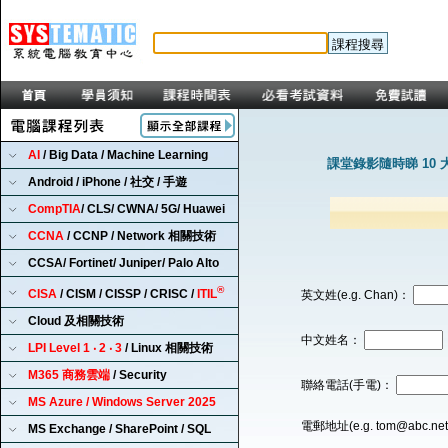
AI
/ Big Data / Machine Learning
課堂錄影隨時睇 10 
Android / iPhone / 社交 / 手遊
CompTIA
/ CLS/ CWNA/ 5G/ Huawei
CCNA
/ CCNP / Network 相關技術
CCSA/ Fortinet/ Juniper/ Palo Alto
®
CISA
/ CISM / CISSP / CRISC /
ITIL
英文姓(e.g. Chan)：
Cloud 及相關技術
中文姓名：
LPI Level 1 ‧ 2 ‧ 3
/ Linux 相關技術
M365 商務雲端
/ Security
聯絡電話(手電)：
MS Azure / Windows Server 2025
電郵地址(e.g. tom@abc.ne
MS Exchange / SharePoint / SQL