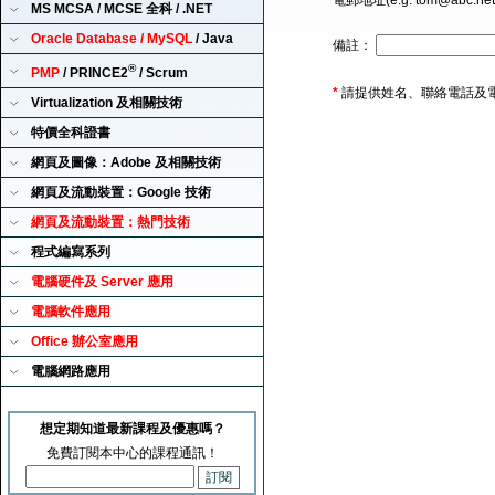
電郵地址(e.g. tom@abc.ne
MS MCSA / MCSE 全科 / .NET
Oracle Database / MySQL
/ Java
備註：
®
PMP
/ PRINCE2
/ Scrum
*
請提供姓名、聯絡電話及
Virtualization 及相關技術
特價全科證書
網頁及圖像：Adobe 及相關技術
網頁及流動裝置：Google 技術
網頁及流動裝置：熱門技術
程式編寫系列
電腦硬件及 Server 應用
電腦軟件應用
Office 辦公室應用
電腦網路應用
想定期知道最新課程及優惠嗎？
免費訂閱本中心的課程通訊！