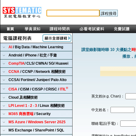
AI
/ Big Data / Machine Learning
課堂錄影隨時睇 10 大優點之
時
Android / iPhone / 社交 / 手遊
播放，
CompTIA
/ CLS/ CWNA/ 5G/ Huawei
CCNA
/ CCNP / Network 相關技術
CCSA/ Fortinet/ Juniper/ Palo Alto
®
CISA
/ CISM / CISSP / CRISC /
ITIL
英文姓(e.g. Chan)：
Cloud 及相關技術
LPI Level 1 ‧ 2 ‧ 3
/ Linux 相關技術
中文姓名：
M365 商務雲端
/ Security
MS Azure / Windows Server 2025
聯絡電話(手電)：
MS Exchange / SharePoint / SQL