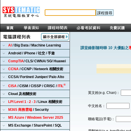
AI
/ Big Data / Machine Learning
課堂錄影隨時睇 10 大優點之
Android / iPhone / 社交 / 手遊
CompTIA
/ CLS/ CWNA/ 5G/ Huawei
CCNA
/ CCNP / Network 相關技術
CCSA/ Fortinet/ Juniper/ Palo Alto
®
CISA
/ CISM / CISSP / CRISC /
ITIL
英文姓(e.g. Chan)：
Cloud 及相關技術
LPI Level 1 ‧ 2 ‧ 3
/ Linux 相關技術
中文姓名：
M365 商務雲端
/ Security
MS Azure / Windows Server 2025
聯絡電話(手電)：
MS Exchange / SharePoint / SQL