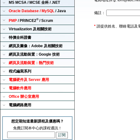
電郵地址(e.g. tom@abc.ne
MS MCSA / MCSE 全科 / .NET
Oracle Database / MySQL
/ Java
備註：
®
PMP
/ PRINCE2
/ Scrum
*
請提供姓名、聯絡電話及
Virtualization 及相關技術
特價全科證書
網頁及圖像：Adobe 及相關技術
網頁及流動裝置：Google 技術
網頁及流動裝置：熱門技術
程式編寫系列
電腦硬件及 Server 應用
電腦軟件應用
Office 辦公室應用
電腦網路應用
想定期知道最新課程及優惠嗎？
免費訂閱本中心的課程通訊！