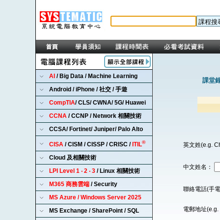
AI
/ Big Data / Machine Learning
課堂錄
Android / iPhone / 社交 / 手遊
CompTIA
/ CLS/ CWNA/ 5G/ Huawei
CCNA
/ CCNP / Network 相關技術
CCSA/ Fortinet/ Juniper/ Palo Alto
®
CISA
/ CISM / CISSP / CRISC /
ITIL
英文姓(e.g. C
Cloud 及相關技術
中文姓名：
LPI Level 1 ‧ 2 ‧ 3
/ Linux 相關技術
M365 商務雲端
/ Security
聯絡電話(手電
MS Azure / Windows Server 2025
電郵地址(e.g. 
MS Exchange / SharePoint / SQL