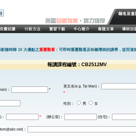
影隨時睇 10 大優點之
重覆觀看
：可即時重覆觀看及聆聽導師的講學，從而達
報讀課程編號：CB2512MV
英文名(e.g. Tai Man)：
han)：
*
*
性別：
男
女
)：
*
(辦公室)：
(住宅)：
tom@abc.net)：