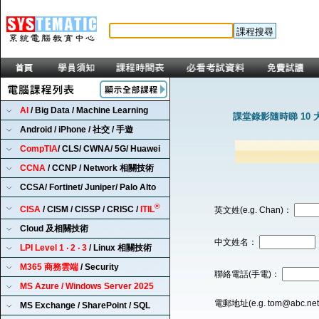
AI
/ Big Data / Machine Learning
課堂錄影隨時睇 10 
Android / iPhone / 社交 / 手遊
CompTIA
/ CLS/ CWNA/ 5G/ Huawei
CCNA
/ CCNP / Network 相關技術
CCSA/ Fortinet/ Juniper/ Palo Alto
®
CISA
/ CISM / CISSP / CRISC /
ITIL
英文姓(e.g. Chan)：
Cloud 及相關技術
中文姓名：
LPI Level 1 ‧ 2 ‧ 3
/ Linux 相關技術
M365 商務雲端
/ Security
聯絡電話(手電)：
MS Azure / Windows Server 2025
電郵地址(e.g. tom@abc.ne
MS Exchange / SharePoint / SQL