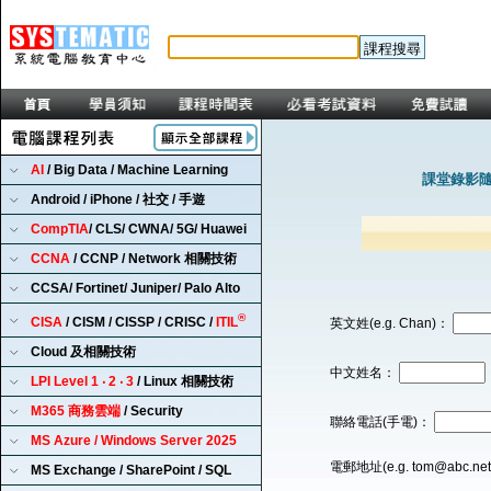
AI
/ Big Data / Machine Learning
課堂錄影隨
Android / iPhone / 社交 / 手遊
CompTIA
/ CLS/ CWNA/ 5G/ Huawei
CCNA
/ CCNP / Network 相關技術
CCSA/ Fortinet/ Juniper/ Palo Alto
®
CISA
/ CISM / CISSP / CRISC /
ITIL
英文姓(e.g. Chan)：
Cloud 及相關技術
中文姓名：
LPI Level 1 ‧ 2 ‧ 3
/ Linux 相關技術
M365 商務雲端
/ Security
聯絡電話(手電)：
MS Azure / Windows Server 2025
電郵地址(e.g. tom@abc.ne
MS Exchange / SharePoint / SQL