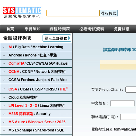
AI
/ Big Data / Machine Learning
課堂錄影隨時睇 1
Android / iPhone / 社交 / 手遊
CompTIA
/ CLS/ CWNA/ 5G/ Huawei
CCNA
/ CCNP / Network 相關技術
CCSA/ Fortinet/ Juniper/ Palo Alto
®
CISA
/ CISM / CISSP / CRISC /
ITIL
英文姓(e.g. Chan)：
Cloud 及相關技術
中文姓名：
LPI Level 1 ‧ 2 ‧ 3
/ Linux 相關技術
M365 商務雲端
/ Security
聯絡電話(手電)：
MS Azure / Windows Server 2025
電郵地址(e.g. tom@abc.ne
MS Exchange / SharePoint / SQL