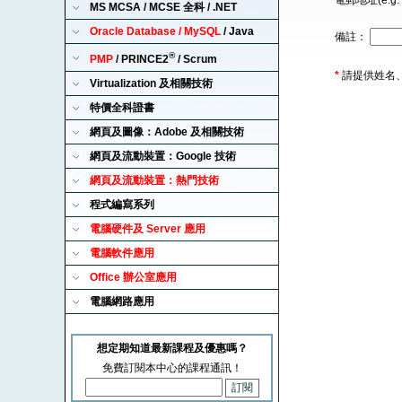
電郵地址(e.g. 
MS MCSA / MCSE 全科 / .NET
Oracle Database / MySQL
/ Java
備註：
®
PMP
/ PRINCE2
/ Scrum
*
請提供姓名
Virtualization 及相關技術
特價全科證書
網頁及圖像：Adobe 及相關技術
網頁及流動裝置：Google 技術
網頁及流動裝置：熱門技術
程式編寫系列
電腦硬件及 Server 應用
電腦軟件應用
Office 辦公室應用
電腦網路應用
想定期知道最新課程及優惠嗎？
免費訂閱本中心的課程通訊！