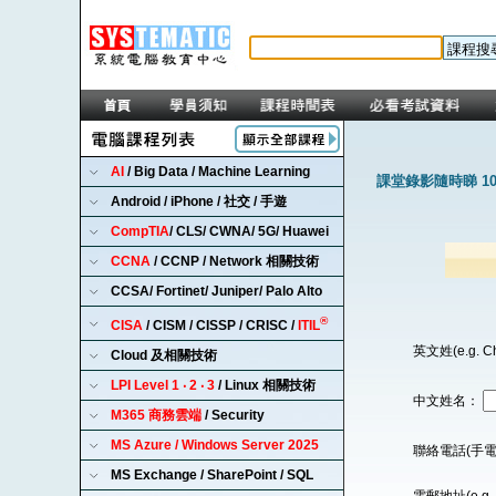
AI
/ Big Data / Machine Learning
課堂錄影隨時睇 1
Android / iPhone / 社交 / 手遊
CompTIA
/ CLS/ CWNA/ 5G/ Huawei
CCNA
/ CCNP / Network 相關技術
CCSA/ Fortinet/ Juniper/ Palo Alto
®
CISA
/ CISM / CISSP / CRISC /
ITIL
英文姓(e.g. C
Cloud 及相關技術
LPI Level 1 ‧ 2 ‧ 3
/ Linux 相關技術
中文姓名：
M365 商務雲端
/ Security
MS Azure / Windows Server 2025
聯絡電話(手電
MS Exchange / SharePoint / SQL