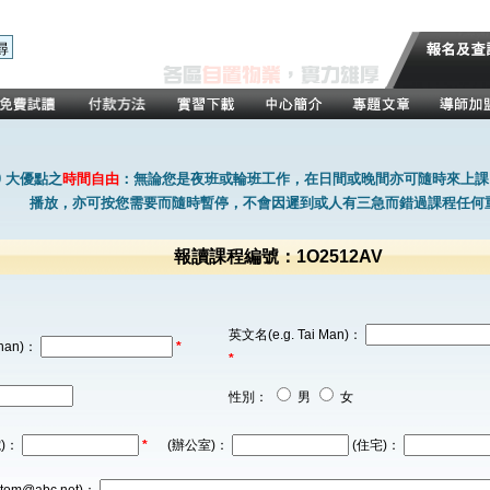
0 大優點之
時間自由
：無論您是夜班或輪班工作，在日間或晚間亦可隨時來上課
播放，亦可按您需要而隨時暫停，不會因遲到或人有三急而錯過課程任何
報讀課程編號：1O2512AV
英文名(e.g. Tai Man)：
han)：
*
*
性別：
男
女
)：
*
(辦公室)：
(住宅)：