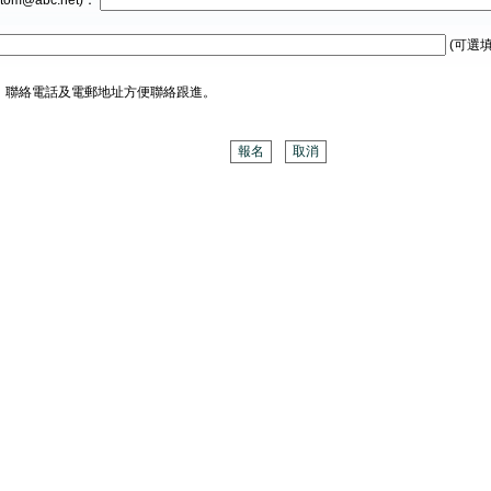
tom@abc.net)：
(可選填
、聯絡電話及電郵地址方便聯絡跟進。