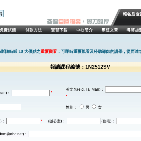
影隨時睇 10 大優點之
重覆觀看
：可即時重覆觀看及聆聽導師的講學，從而達
報讀課程編號：1N2512SV
英文名(e.g. Tai Man)：
han)：
*
*
性別：
男
女
)：
*
(辦公室)：
(住宅)：
tom@abc.net)：