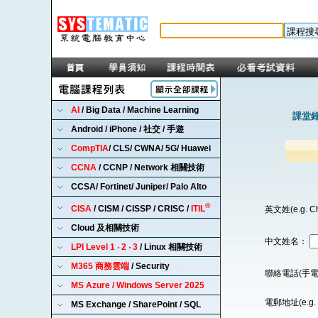
AI
/ Big Data / Machine Learning
課堂錄
Android / iPhone / 社交 / 手遊
CompTIA
/ CLS/ CWNA/ 5G/ Huawei
CCNA
/ CCNP / Network 相關技術
CCSA/ Fortinet/ Juniper/ Palo Alto
®
CISA
/ CISM / CISSP / CRISC /
ITIL
英文姓(e.g. C
Cloud 及相關技術
中文姓名：
LPI Level 1 ‧ 2 ‧ 3
/ Linux 相關技術
M365 商務雲端
/ Security
聯絡電話(手電
MS Azure / Windows Server 2025
電郵地址(e.g. 
MS Exchange / SharePoint / SQL