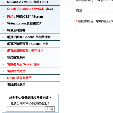
電郵地址(e.g. tom@abc.ne
MS MCSA / MCSE 全科 / .NET
Oracle Database / MySQL
/ Java
備註：
®
PMP
/ PRINCE2
/ Scrum
*
請提供姓名、聯絡電話及
Virtualization 及相關技術
特價全科證書
網頁及圖像：Adobe 及相關技術
網頁及流動裝置：Google 技術
網頁及流動裝置：熱門技術
程式編寫系列
電腦硬件及 Server 應用
電腦軟件應用
Office 辦公室應用
電腦網路應用
想定期知道最新課程及優惠嗎？
免費訂閱本中心的課程通訊！