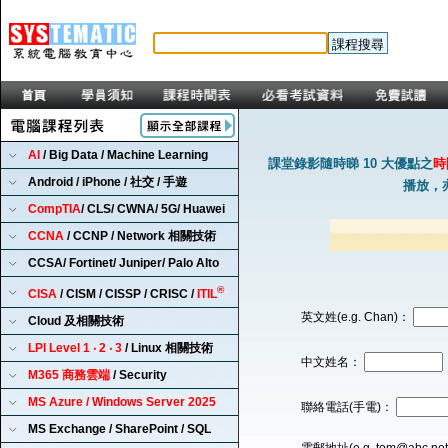
AI
/ Big Data / Machine Learning
課堂錄影隨時睇 10 大優點之
時
Android / iPhone / 社交 / 手遊
播放，
CompTIA
/ CLS/ CWNA/ 5G/ Huawei
CCNA
/ CCNP / Network 相關技術
CCSA/ Fortinet/ Juniper/ Palo Alto
®
CISA
/ CISM / CISSP / CRISC /
ITIL
英文姓(e.g. Chan)：
Cloud 及相關技術
LPI Level 1 ‧ 2 ‧ 3
/ Linux 相關技術
中文姓名：
M365 商務雲端
/ Security
MS Azure / Windows Server 2025
聯絡電話(手電)：
MS Exchange / SharePoint / SQL