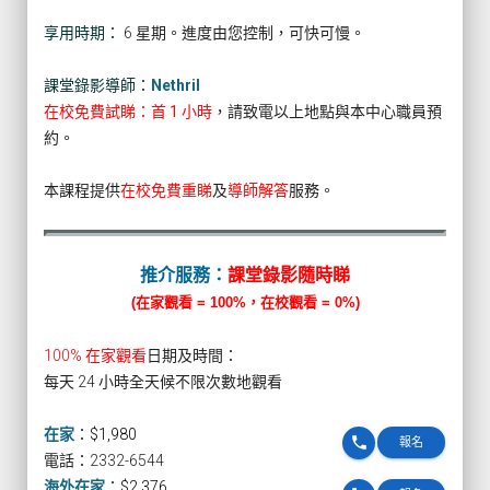
享用時期：
6 星期。進度由您控制，可快可慢。
課堂錄影導師：
Nethril
在校免費試睇：首 1 小時
，請致電以上地點與本中心職員預
約。
本課程提供
在校免費重睇
及
導師解答
服務。
推介服務：
課堂錄影隨時睇
(在家觀看 = 100%，在校觀看 = 0%)
100% 在家觀看
日期及時間：
每天 24 小時全天候不限次數地觀看
在家
：
$1,980
phone
報名
電話：2332-6544
海外在家
：
$2,376