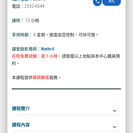
phone
報名
電話：2332-6544
課時：
12 小時
享用時期：
6 星期。進度由您控制，可快可慢。
課堂錄影導師：
Nethril
在校免費試睇：首 1 小時
，請致電以上地點與本中心職員預
約。
本課程提供
導師解答
服務。
課程簡介
keyboard_arrow_down
課程內容
keyboard_arrow_down