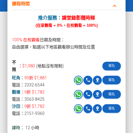
課程時間
keyboard_arrow_down
推介服務：
課堂錄影隨時睇
(在家觀看 = 0%，在校觀看 = 100%)
100% 在校觀看
日期及時間：
自由選擇，點選以下地區觀看辦公時間及位置
不
：
$1,980
(地點沒有限制)
報名
限
旺角
：
95折 $1,881
phone
pin_drop
報名
電話：2332-6544
觀塘
：
9折 $1,782
phone
pin_drop
報名
電話：3563-8425
沙田
：
9折 $1,782
phone
pin_drop
報名
電話：2151-9360
課時：
12 小時