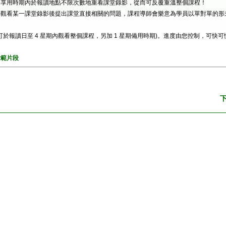
於享用時期內於報讀地點不限次數地重看課堂錄影，從而可反覆重溫整個課程！
於觀看某一課堂錄影後提出課堂直接相關的問題，課程導師會樂意為學員以單對單的形
 (可於報讀日至 4 星期內觀看整個課程，另加 1 星期備用時期)。進度由您控制，可快可
示範片段