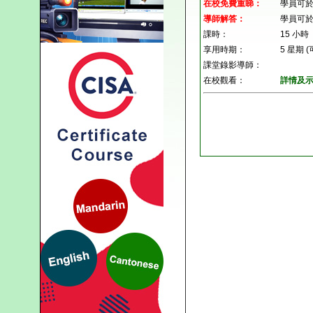
在校免費重睇：
學員可
導師解答：
學員可
課時：
15 小時
享用時期：
5 星期
課堂錄影導師：
在校觀看：
詳情及