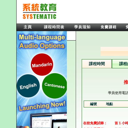
課程時間
課程
推
學員使用電
編號
地點
在校免費試睇：
首 1 小