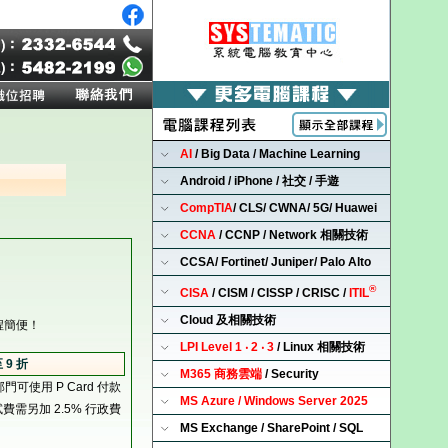
AI
/ Big Data / Machine Learning
Android / iPhone / 社交 / 手遊
CompTIA
/ CLS/ CWNA/ 5G/ Huawei
CCNA
/ CCNP / Network 相關技術
CCSA/ Fortinet/ Juniper/ Palo Alto
®
CISA
/ CISM / CISSP / CRISC /
ITIL
Cloud 及相關技術
程簡便！
LPI Level 1 ‧ 2 ‧ 3
/ Linux 相關技術
 9 折
M365 商務雲端
/ Security
部門可使用 P Card 付款
MS Azure / Windows Server 2025
試費需另加 2.5% 行政費
MS Exchange / SharePoint / SQL