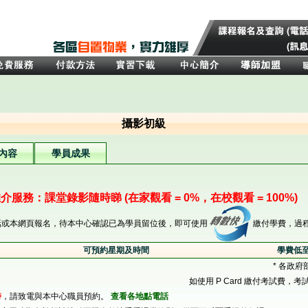
攝影初級
內容
學員成果
介服務：課堂錄影隨時睇 (在家觀看 = 0%，在校觀看 = 100%)
話或本網頁報名，待本中心確認已為學員留位後，即可使用
繳付學費，過
可預約星期及時間
學費低至
* 各政府
如使用 P Card 繳付考試費，考
時
，請致電與本中心職員預約。
查看各地點電話