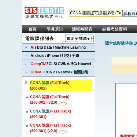
課堂錄影隨時睇 1
AI
/ Big Data / Machine Learning
Android / iPhone / 社交 / 手遊
CompTIA
/ CLS/ CWNA/ 5G/ Huawei
CCNA
/ CCNP / Network 相關技術
CCNA 認證
(Full Track)
(200-301)
CCNA 認證 (Full Track)
(200-301) (v2.0)
CCNA 認證
(Fast Track)
(200-301)
CCNA 認證 (Fast Track)
(200-301) (v2.0)
學員實習