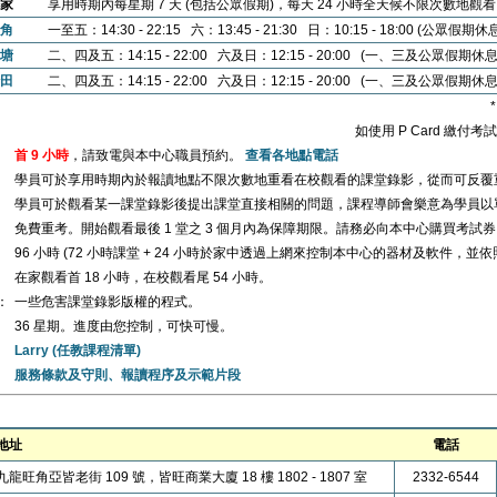
家
享用時期內每星期 7 天 (包括公眾假期)，每天 24 小時全天候不限次數地觀
角
一至五：14:30 - 22:15 六：13:45 - 21:30 日：10:15 - 18:00 (公眾假期休
塘
二、四及五：14:15 - 22:00 六及日：12:15 - 20:00 (一、三及公眾假期休息
田
二、四及五：14:15 - 22:00 六及日：12:15 - 20:00 (一、三及公眾假期休息
如使用 P Card 繳付
首 9 小時
，請致電與本中心職員預約。
查看各地點電話
學員可於享用時期內於報讀地點不限次數地重看在校觀看的課堂錄影，從而可反覆
學員可於觀看某一課堂錄影後提出課堂直接相關的問題，課程導師會樂意為學員以
免費重考。開始觀看最後 1 堂之 3 個月內為保障期限。請務必向本中心購買考試
96 小時 (72 小時課堂 + 24 小時於家中透過上網來控制本中心的器材及軟件，並
在家觀看首 18 小時，在校觀看尾 54 小時。
：
一些危害課堂錄影版權的程式。
36 星期。進度由您控制，可快可慢。
Larry (任教課程清單)
服務條款及守則、報讀程序及示範片段
地址
電話
九龍旺角亞皆老街 109 號，皆旺商業大廈 18 樓 1802 - 1807 室
2332-6544