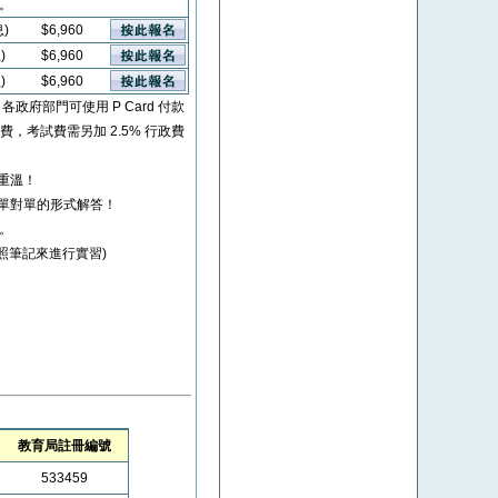
看。
息)
$6,960
)
$6,960
)
$6,960
* 各政府部門可使用 P Card 付款
考試費，考試費需另加 2.5% 行政費
重溫！
單對單的形式解答！
券。
依照筆記來進行實習)
教育局註冊編號
533459