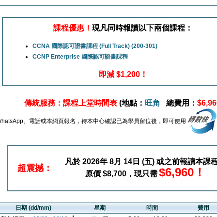
課程優惠！
現凡同時報讀以下兩個課程：
CCNA 國際認可證書課程 (Full Track) (200-301)
CCNP Enterprise 國際認可證書課程
即減 $1,200！
傳統服務：
課程上堂時間表
(地點：
旺角
總費用：
$6,96
WhatsApp、電話或本網頁報名，待本中心確認已為學員留位後，即可使用
凡於 2026年 8月 14日 (五) 或之前報讀本課
超震撼：
$6,960！
原價 $8,700，現只需
日期 (dd/mm)
星期
時間
費用