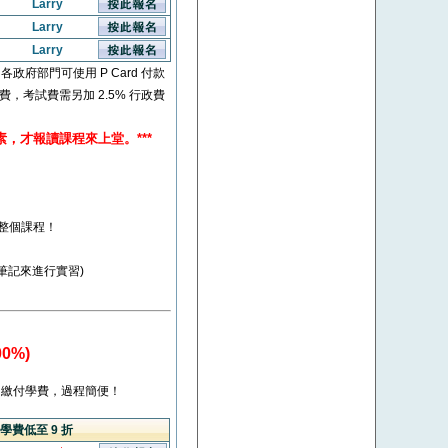
Larry
Larry
Larry
* 各政府部門可使用 P Card 付款
考試費，考試費需另加 2.5% 行政費
素，才報讀課程來上堂。***
整個課程！
照筆記來進行實習)
0%)
繳付學費，過程簡便！
學費低至 9 折