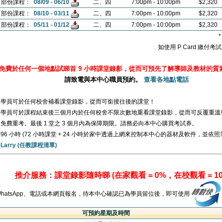
1 部份課程：
08/09 - 06/10
二、四
7:00pm - 10:00pm
$2,320
2 部份課程：
08/10 - 03/11
二、四
7:00pm - 10:00pm
$2,320
3 部份課程：
05/11 - 01/12
二、四
7:00pm - 10:00pm
$2,320
如使用 P Card 繳付
證： 免費於任何一個地點試睇首 9 小時課堂錄影，從而可預先了解導師及教材的質
請致電與本中心職員預約。
查看各地點電話
學員可於任何校舍補看課堂錄影，從而可銜接往後的課堂！
學員可於課程結束後三個月內於任何校舍不限次數地重看課堂錄影，從而可反覆重溫
免費重考。最後 1 堂之 3 個月內為保障期限。請務必向本中心購買考試券。
96 小時 (72 小時課堂 + 24 小時於家中透過上網來控制本中心的器材及軟件，並依
Larry (任教課程清單)
推介服務：課堂錄影隨時睇 (在家觀看 = 0%，在校觀看 = 10
WhatsApp、電話或本網頁報名，待本中心確認已為學員留位後，即可使用
可預約星期及時間