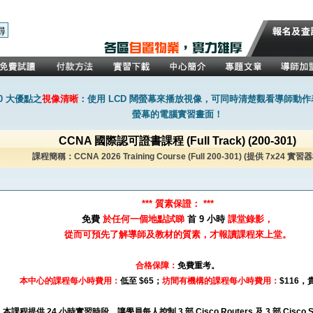
0 大優點之
視像清晰
：使用 LCD 闊螢幕來播放視像，可同時清楚觀看導師動
螢幕的電腦實習畫面！
CCNA 國際認可證書課程 (Full Track) (200-301)
課程簡稱：CCNA 2026 Training Course (Full 200-301) (提供 7x24 實習
*** 質素保證： ***
免費
於任何一個地點試睇
首 9 小時
課堂錄影，
從而可預先了解導師及教材的質素，才報讀課程來上堂。
合格保障：
免費重考。
本中心的課程每小時費用：
低至 $65；
坊間有機構的課程每小時費用：
$116，貴
：
本課程提供 24 小時實習時段，讓學員每人控制 3 部 Cisco Routers 及 3 部 Cisco