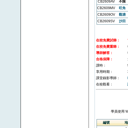
CB2609AV
不限
CB2609MV
旺角
CB2609OV
觀塘
CB2609SV
沙田
在校免費試睇：
在校免費重睇：
導師解答：
合格保障：
課時：
享用時期：
課堂錄影導師：
在校觀看：
學員使用 
編號
地