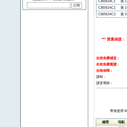
CB0924C1
第 
CB0924C2
第 
CB0924C3
第 
*** 質素保
在校免費補堂：
在校免費重讀：
合格保障：
課時：
課堂導師：
學員使用 
編號
地點