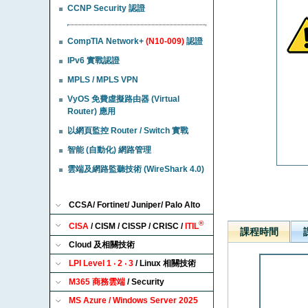
CCNP Security 認證
CompTIA Network+
(N10-009)
認證
IPv6 實戰認證
MPLS / MPLS VPN
VyOS 免費虛擬路由器 (Virtual
Router) 應用
以網頁監控 Router / Switch 實戰
智能 (自動化) 網路管理
雲端及網路監聽技術 (WireShark 4.0)
CCSA/ Fortinet/ Juniper/ Palo Alto
®
CISA
/ CISM / CISSP / CRISC /
ITIL
課程時間
Cloud 及相關技術
LPI Level 1 ‧ 2 ‧ 3
/ Linux 相關技術
M365 商務雲端
/ Security
MS Azure / Windows Server 2025