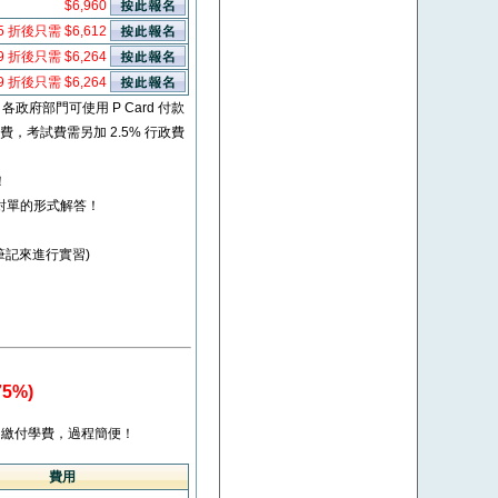
$6,960
5 折後只需 $6,612
9 折後只需 $6,264
9 折後只需 $6,264
* 各政府部門可使用 P Card 付款
考試費，考試費需另加 2.5% 行政費
！
對單的形式解答！
照筆記來進行實習)
5%)
繳付學費，過程簡便！
費用