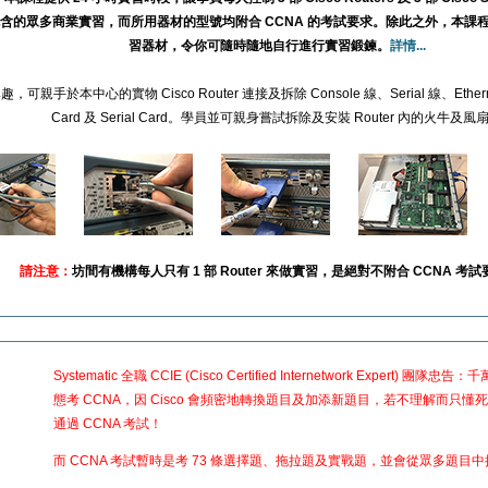
含的眾多商業實習，而所用器材的型號均附合 CCNA 的考試要求。除此之外，本課程還
習器材，令你可隨時隨地自行進行實習鍛鍊。
詳情...
可親手於本中心的實物 Cisco Router 連接及拆除 Console 線、Serial 線、Etherne
Card 及 Serial Card。學員並可親身嘗試拆除及安裝 Router 內的火牛及風
請注意：
坊間有機構每人只有 1 部 Router 來做實習，是絕對不附合 CCNA 考
Systematic 全職 CCIE (Cisco Certified Internetwork Expert) 團
態考 CCNA，因 Cisco 會頻密地轉換題目及加添新題目，若不理解而只
通過 CCNA 考試！
而 CCNA 考試暫時是考 73 條選擇題、拖拉題及實戰題，並會從眾多題目