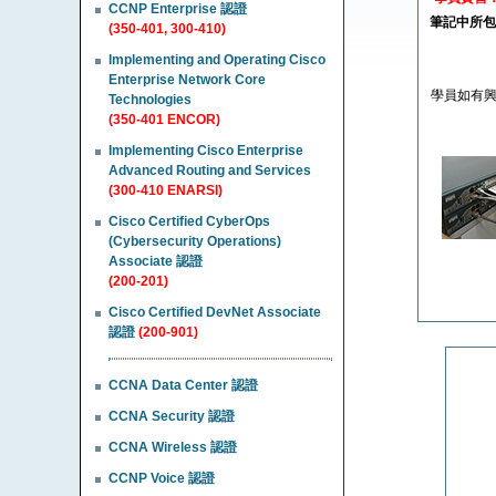
CCNP Enterprise 認證
筆記中所包
(350-401, 300-410)
Implementing and Operating Cisco
Enterprise Network Core
學員如有興趣，
Technologies
(350-401 ENCOR)
Implementing Cisco Enterprise
Advanced Routing and Services
(300-410 ENARSI)
Cisco Certified CyberOps
(Cybersecurity Operations)
Associate 認證
(200-201)
Cisco Certified DevNet Associate
認證
(200-901)
CCNA Data Center 認證
CCNA Security 認證
CCNA Wireless 認證
CCNP Voice 認證