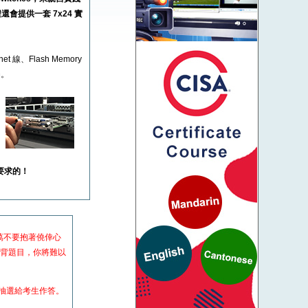
會提供一套 7x24 實
t 線、Flash Memory
扇。
試要求的！
隊忠告：千萬不要抱著僥倖心
懂死背題目，你將難以
中抽選給考生作答。