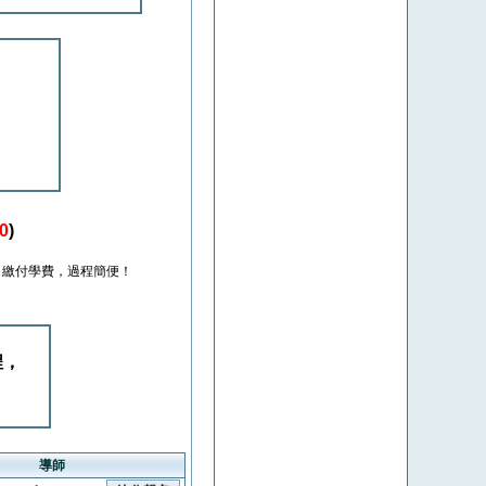
0
)
繳付學費，過程簡便！
程，
導師