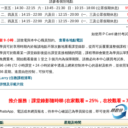
請參看個別地點
一至五：14:30 - 22:15 六：13:45 - 21:30 日：10:15 - 18:00 (公眾假期休息)
9
二、四及五：14:15 - 22:00 六及日：12:15 - 20:00 (一、三及公眾假期休息)
二、四及五：14:15 - 22:00 六及日：12:15 - 20:00 (一、三及公眾假期休息)
如使用 P Card 繳付
首 9 小時
，請致電與本中心職員預約。
查看各地點電話
學員可於享用時期內於報讀地點不限次數地重看課堂錄影，從而可反覆重溫整個課程
學員可於觀看某一課堂錄影後提出課堂直接相關的問題，課程導師會樂意為學員以單
免費重考。開始觀看最後 1 堂之 3 個月內為保障期限。請務必向本中心購買考試券。
96 小時 (72 小時課堂 + 24 小時於家中透過上網來控制本中心的器材及軟件，並依
36 星期。進度由您控制，可快可慢。
Larry (任教課程清單)
詳情及示範片段
推介服務：課堂錄影隨時睇 (在家觀看 = 25%，在校觀看 = 7
WhatsApp、電話或本網頁報名，待本中心確認已為學員留位後，即可使用
點
星期及時間