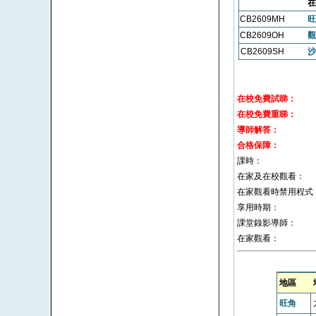
在
CB2609MH
旺
CB2609OH
觀
CB2609SH
沙
在校免費試睇：
在校免費重睇：
導師解答：
合格保障：
課時：
在家及在校觀看：
在家觀看時禁用程式
享用時期：
課堂錄影導師：
在家觀看：
地區
旺角