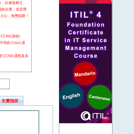
現象，以達促銷之
大規模的企業，並且營
重小心，免墮陷阱！
教授 CCNA 課程)
年教授不同的 Cisco 課
性教授 CCNA 課程及其
失實指控