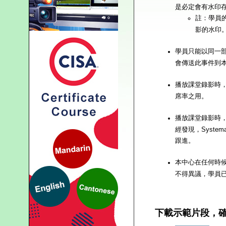
是必定會有水印
註：學員
影的水印
學員只能以同一部電
會傳送此事件到
播放課堂錄影時，S
席率之用。
播放課堂錄影時，S
經發現，Syste
跟進。
本中心在任何時候
不得異議，學員
下載示範片段，