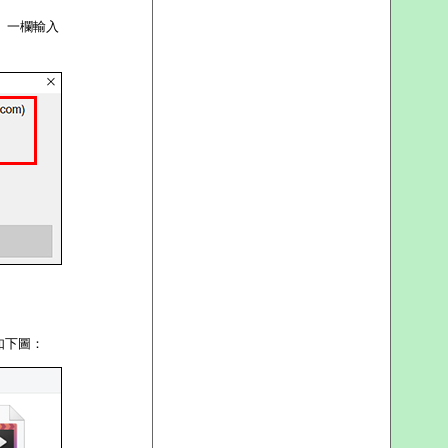
密碼」一欄輸入
如下圖：