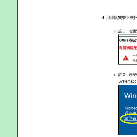
用滑鼠雙擊下載回來的 
註 1：若
註 2：若安
Systemati