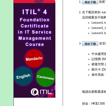
加密
在下載回來的 sa
這些檔案並不能夠直接
Lesson1.
Lesson1_
Lesson1.t
並安裝
中央處理器 (
記憶體 (R
硬碟空間 (H
顯示卡 (Di
操作系統: Wi
報讀在家觀看課
按金：HK$2,500