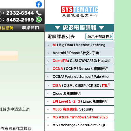
AI
/ Big Data / Machine Learning
Android / iPhone / 社交 / 手遊
CompTIA
/ CLS/ CWNA/ 5G/ Huawei
CCNA
/ CCNP / Network 相關技術
CCSA/ Fortinet/ Juniper/ Palo Alto
®
CISA
/ CISM / CISSP / CRISC /
ITIL
Cloud 及相關技術
LPI Level 1 ‧ 2 ‧ 3
/ Linux 相關技術
後於家中透過上網
M365 商務雲端
/ Security
MS Azure / Windows Server 2025
MS Exchange / SharePoint / SQL
影，而在家觀看課堂錄影