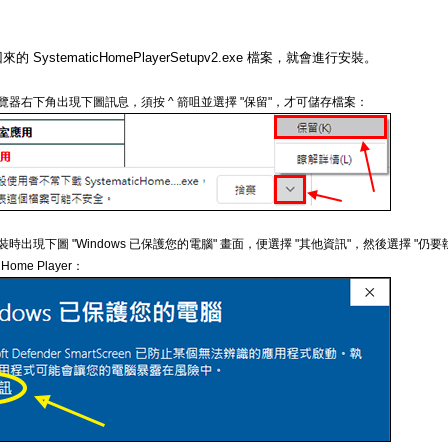
SystematicHomePlayerSetupv2.exe 檔案，就會進行安裝。
瀏覽器右下角出現下圖訊息，須按 ^ 箭咀並選擇 "保留"，才可儲存檔案：
裝時出現下圖 "Windows 已保護您的電腦" 畫面，便選擇 "其他資訊"，然後選擇 "仍
c Home Player：