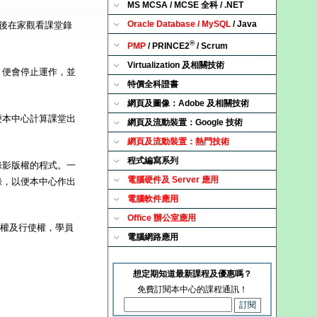
MS MCSA / MCSE 全科 / .NET
Oracle Database / MySQL
/ Java
後在家觀看課堂錄
®
PMP
/ PRINCE2
/ Scrum
Virtualization 及相關技術
er 便會停止運作，並
特價全科證書
網頁及圖像：Adobe 及相關技術
，以便本中心計算課堂出
網頁及流動裝置：Google 技術
網頁及流動裝置：熱門技術
程式編寫系列
課堂錄影版權的程式。一
電腦硬件及 Server 應用
作記錄，以便本中心作出
電腦軟件應用
Office 辦公室應用
定權及行使權，學員
電腦網路應用
想定期知道最新課程及優惠嗎？
免費訂閱本中心的課程通訊！