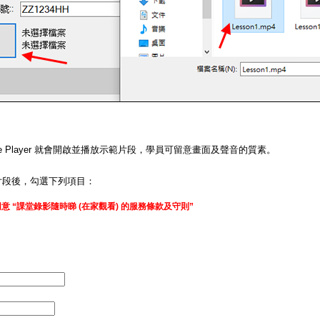
 Home Player 就會開啟並播放示範片段，學員可留意畫面及聲音的質素。
片段後，勾選下列項目：
意 “課堂錄影隨時睇 (在家觀看) 的服務條款及守則”