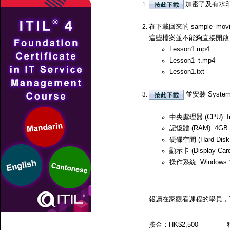
加密了及有水印
在下載回來的 sample_
這些檔案並不能夠直接開啟，必須用
Lesson1.mp4
Lesson1_t.mp4
Lesson1.txt
並安裝 Syste
中央處理器 (CPU): In
記憶體 (RAM): 4G
硬碟空間 (Hard Dis
顯示卡 (Display C
操作系統: Windows 10
報讀在家觀看課程的學員，
按金：HK$2,500