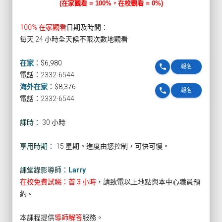
(在家觀看 = 100%，在校觀看 = 0%)
100% 在家觀看
日期及時間：
每天 24 小時全天候不限次數地觀看
在家
：
$6,980
phone
報名
電話：2332-6544
海外在家
：
$8,376
phone
報名
電話：2332-6544
課時：
30 小時
享用時期：
15 星期。進度由您控制，可快可慢。
課堂錄影導師：
Larry
在校免費試睇：首 3 小時
，請致電以上地點與本中心職員預
約。
本課程提供
導師解答
服務。