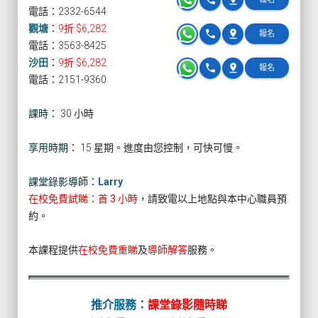
電話：2332-6544
觀塘
：
9折 $6,282
phone
pin_drop
報名
電話：3563-8425
沙田
：
9折 $6,282
phone
pin_drop
報名
電話：2151-9360
課時：
30 小時
享用時期：
15 星期。進度由您控制，可快可慢。
課堂錄影導師：
Larry
在校免費試睇：首 3 小時
，請致電以上地點與本中心職員預
約。
本課程提供
在校免費重睇
及
導師解答
服務。
推介服務：
課堂錄影隨時睇