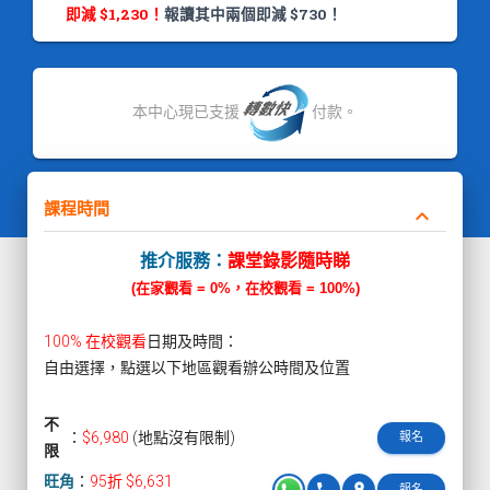
即減 $1,230！
報讀其中兩個即減 $730！
本中心現已支援
付款。
課程時間
keyboard_arrow_down
推介服務：
課堂錄影隨時睇
(在家觀看 = 0%，在校觀看 = 100%)
100% 在校觀看
日期及時間：
自由選擇，點選以下地區觀看辦公時間及位置
不
：
$6,980
(地點沒有限制)
報名
限
旺角
：
95折 $6,631
phone
pin_drop
報名