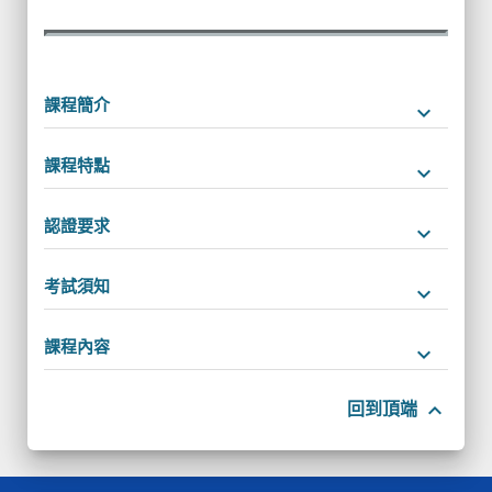
課程簡介
keyboard_arrow_down
課程特點
keyboard_arrow_down
認證要求
keyboard_arrow_down
考試須知
keyboard_arrow_down
課程內容
keyboard_arrow_down
keyboard_arrow_up
回到頂端