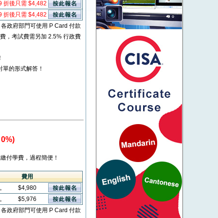
9 折後只需 $4,482
9 折後只需 $4,482
* 各政府部門可使用 P Card 付款
考試費，考試費需另加 2.5% 行政費
！
對單的形式解答！
0%)
繳付學費，過程簡便！
費用
看。
$4,980
看。
$5,976
* 各政府部門可使用 P Card 付款