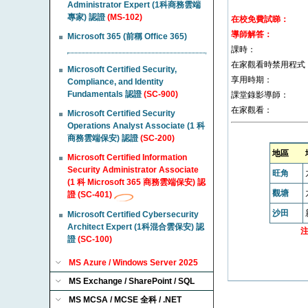
Administrator Expert (1科商務雲端
專家) 認證
(MS-102)
在校免費試睇：
導師解答：
Microsoft 365 (前稱 Office 365)
課時：
在家觀看時禁用程式
Microsoft Certified Security,
享用時期：
Compliance, and Identity
Fundamentals 認證
(SC-900)
課堂錄影導師：
在家觀看：
Microsoft Certified Security
Operations Analyst Associate (1 科
商務雲端保安) 認證
(SC-200)
地區
Microsoft Certified Information
Security Administrator Associate
旺角
(1 科 Microsoft 365 商務雲端保安) 認
觀塘
證 (SC-401)
沙田
Microsoft Certified Cybersecurity
Architect Expert (1科混合雲保安) 認
證
(SC-100)
MS Azure / Windows Server 2025
MS Exchange / SharePoint / SQL
MS MCSA / MCSE 全科 / .NET