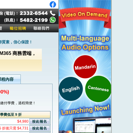
師質素，信心保證！
1 科 M365 商務雲端，
課程內容
0%)
繳付學費，過程簡便！
學費低至 9 折
$4,980
5 折後只需 $4,731