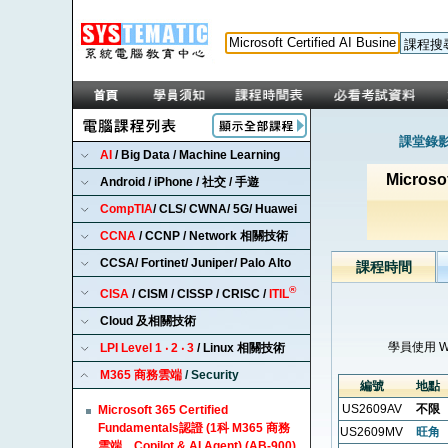
課堂錄影
AI
/ Big Data / Machine Learning
Micros
Android / iPhone / 社交 / 手遊
CompTIA
/ CLS/ CWNA/ 5G/ Huawei
CCNA
/ CCNP / Network 相關技術
CCSA/ Fortinet/ Juniper/ Palo Alto
課程時間
®
CISA
/ CISM / CISSP / CRISC /
ITIL
Cloud 及相關技術
學員使用 
LPI Level 1 ‧ 2 ‧ 3
/ Linux 相關技術
M365 商務雲端
/ Security
編號
地點
US2609AV
不限
Microsoft 365 Certified
Fundamentals認證 (1科 M365 商務
US2609MV
旺角
雲端，Copilot & AI Agent) (AB-900)