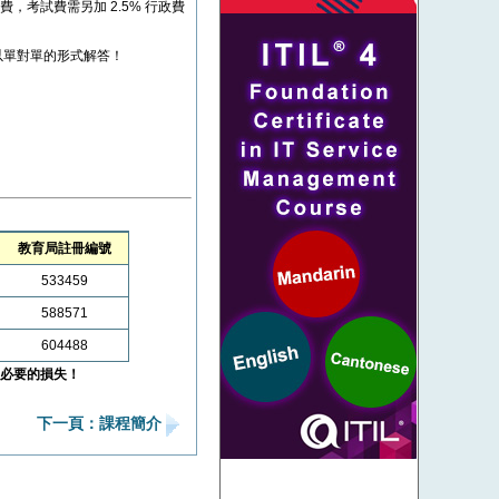
考試費，考試費需另加 2.5% 行政費
以單對單的形式解答！
教育局註冊編號
533459
588571
604488
必要的損失！
下一頁：課程簡介