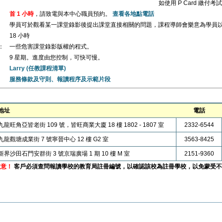
如使用 P Card 繳付
首 1 小時
，請致電與本中心職員預約。
查看各地點電話
學員可於觀看某一課堂錄影後提出課堂直接相關的問題，課程導師會樂意為學員
18 小時
：
一些危害課堂錄影版權的程式。
9 星期。進度由您控制，可快可慢。
Larry (任教課程清單)
服務條款及守則、報讀程序及示範片段
地址
電話
九龍旺角亞皆老街 109 號，皆旺商業大廈 18 樓 1802 - 1807 室
2332-6544
九龍觀塘成業街 7 號寧晉中心 12 樓 G2 室
3563-8425
新界沙田石門安群街 3 號京瑞廣場 1 期 10 樓 M 室
2151-9360
注意！
客戶必須查問報讀學校的教育局註冊編號，以確認該校為註冊學校，以免蒙受不