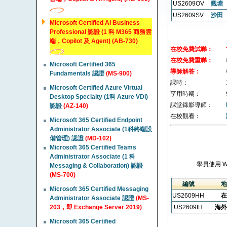
US2609OV
觀塘
US2609SV
沙田
Microsoft Certified AI Business
Professional 認證 (1 科 M365 商務雲
端，Copilot 及 Agent) (AB-730)
在校免費試睇：
在校免費重睇：
Microsoft Certified 365
導師解答：
Fundamentals 認證
(MS-900)
課時：
Microsoft Certified Azure Virtual
享用時期：
Desktop Specialty (1科 Azure VDI)
課堂錄影導師：
認證
(AZ-140)
在校觀看：
Microsoft 365 Certified Endpoint
Administrator Associate (1科終端設
備管理) 認證
(MD-102)
Microsoft 365 Certified Teams
Administrator Associate (1 科
學員使用 
Messaging & Collaboration) 認證
(MS-700)
編號
地
Microsoft 365 Certified Messaging
US2609HH
在
Administrator Associate 認證
(MS-
203，即 Exchange Server 2019)
US2609IH
海外
Microsoft 365 Certified