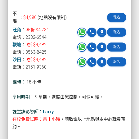
不
：
$4,980
(地點沒有限制)
報名
限
旺角
：
95折 $4,731
phone
pin_drop
報名
電話：2332-6544
觀塘
：
9折 $4,482
phone
pin_drop
報名
電話：3563-8425
沙田
：
9折 $4,482
phone
pin_drop
報名
電話：2151-9360
課時：
18 小時
享用時期：
9 星期。進度由您控制，可快可慢。
課堂錄影導師：
Larry
在校免費試睇：首 1 小時
，請致電以上地點與本中心職員預
約。