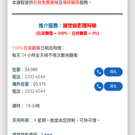
本課程提供
在校免費重睇
及
導師解答
服務。
推介服務：
課堂錄影隨時睇
(在家觀看 = 100%，在校觀看 = 0%)
100% 在家觀看
日期及時間：
每天 24 小時全天候不限次數地觀看
在家
：
$4,980
phone
報名
電話：2332-6544
海外在家
：
$5,976
phone
報名
電話：2332-6544
課時：
18 小時
享用時期：
9 星期。進度由您控制，可快可慢。
課堂錄影導師：
Larry