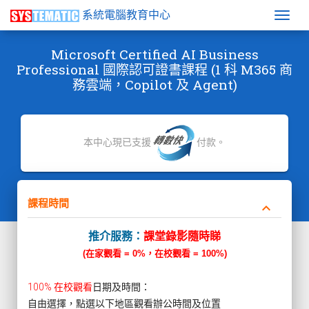
系統電腦教育中心
Togg
Microsoft Certified AI Business
Professional 國際認可證書課程 (1 科 M365 商
務雲端，Copilot 及 Agent)
本中心現已支援
付款。
課程時間
keyboard_arrow_down
推介服務：
課堂錄影隨時睇
(在家觀看 = 0%，在校觀看 = 100%)
100% 在校觀看
日期及時間：
自由選擇，點選以下地區觀看辦公時間及位置